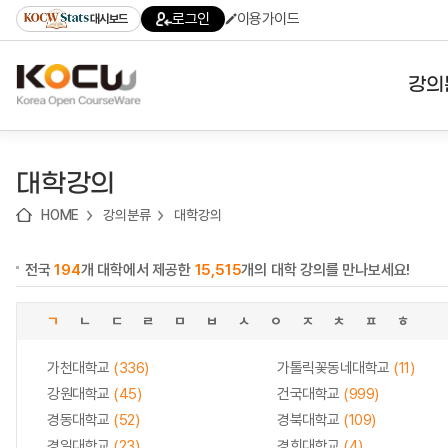
로
로
로
바
로그인
이용가이드
대시보드
가
가
가
로
기
기
기
가
(skip
기
to
강의
content)
대학
대학강의
기관
HOME
강의분류
대학강의
전공
전국
194
개 대학에서 제공한
15,515
개의 대학 강의를 만나보세요!
테마
ㄱ
ㄴ
ㄷ
ㄹ
ㅁ
ㅂ
ㅅ
ㅇ
ㅈ
ㅊ
ㅍ
ㅎ
가천대학교
(336)
가톨릭꽃동네대학교
(11)
강원대학교
(45)
건국대학교
(999)
경동대학교
(52)
경북대학교
(109)
경일대학교
(23)
경희대학교
(4)