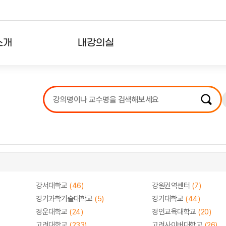
소개
내강의실
?
강의리스트
수강확인증강의
사용자의견
내강의클립
강서대학교
(46)
강원권역센터
(7)
경기과학기술대학교
(5)
경기대학교
(44)
경운대학교
(24)
경인교육대학교
(20)
고려대학교
(233)
고려사이버대학교
(26)