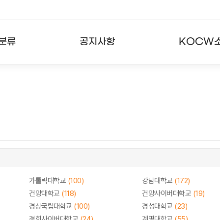
분류
공지사항
KOCW
강의
공지사항
KOCW란
강의
뉴스레터
활용안내
분야
주요통계현황
발자취
강의
서비스도움말
고객센터
가톨릭대학교
(100)
강남대학교
(172)
건양대학교
(118)
건양사이버대학교
(19)
경상국립대학교
(100)
경성대학교
(23)
경희사이버대학교
(24)
계명대학교
(55)