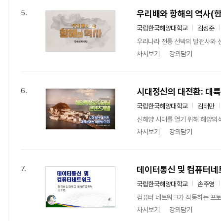
우리배와 항해의 역사(
5.
국립한국해양대학교
김성준
우리나라 전통 선박의 발전사와 
차시보기
강의담기
시대정신의 대전환: 대
6.
국립한국해양대학교
김태만
신해양 시대를 열기 위해 해양의
차시보기
강의담기
데이터통신 및 컴퓨터네
7.
국립한국해양대학교
손주영
컴퓨터 네트워크가 작동하는 프토
차시보기
강의담기