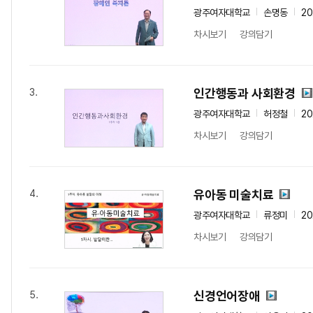
광주여자대학교
손명동
2
차시보기
강의담기
인간행동과 사회환경
3.
광주여자대학교
허정철
2
차시보기
강의담기
유아동 미술치료
4.
광주여자대학교
류정미
2
차시보기
강의담기
신경언어장애
5.