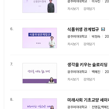
광주여자대학교
이우진
2
차시보기
강의담기
식품위생 관계법규
6.
광주여자대학교
박정숙
2
차시보기
강의담기
생각을 키우는 슬로리딩
7.
광주여자대학교
백혜진
2
차시보기
강의담기
미래사회 기초교양 세미
8.
광주여자대학교
전명길,백혜진