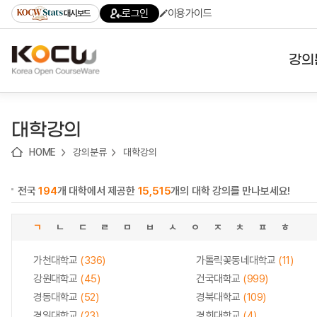
로
로
로
바
로그인
이용가이드
대시보드
가
가
가
로
기
기
기
가
(skip
기
to
강의
content)
대학
대학강의
기관
HOME
강의분류
대학강의
전공
전국
194
개 대학에서 제공한
15,515
개의 대학 강의를 만나보세요!
테마
ㄱ
ㄴ
ㄷ
ㄹ
ㅁ
ㅂ
ㅅ
ㅇ
ㅈ
ㅊ
ㅍ
ㅎ
가천대학교
(336)
가톨릭꽃동네대학교
(11)
강원대학교
(45)
건국대학교
(999)
경동대학교
(52)
경북대학교
(109)
경일대학교
(23)
경희대학교
(4)