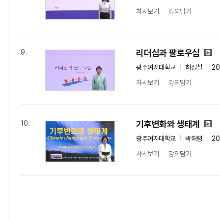
차시보기
강의담기
리더십과 팔로우십
9.
광주여자대학교
허정철
2
차시보기
강의담기
기후변화와 생태계
10.
광주여자대학교
박해령
2
차시보기
강의담기