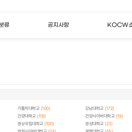
분류
공지사항
KOCW
강의
공지사항
KOCW란
강의
뉴스레터
활용안내
분야
주요통계현황
발자취
강의
서비스도움말
고객센터
가톨릭대학교
(100)
강남대학교
(172)
건양대학교
(118)
건양사이버대학교
(19)
경상국립대학교
(100)
경성대학교
(23)
경희사이버대학교
(24)
계명대학교
(55)