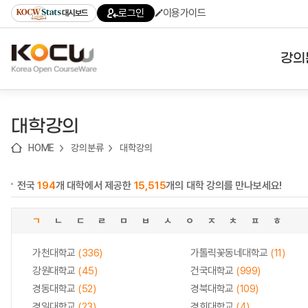
로
로
로
바
로그인
이용가이드
대시보드
가
가
가
로
기
기
기
가
(skip
기
to
강의
content)
대학
대학강의
기관
HOME
강의분류
대학강의
전공
전국
194
개 대학에서 제공한
15,515
개의 대학 강의를 만나보세요!
테마
ㄱ
ㄴ
ㄷ
ㄹ
ㅁ
ㅂ
ㅅ
ㅇ
ㅈ
ㅊ
ㅍ
ㅎ
가천대학교
(336)
가톨릭꽃동네대학교
(11)
강원대학교
(45)
건국대학교
(999)
경동대학교
(52)
경북대학교
(109)
경일대학교
(23)
경희대학교
(4)