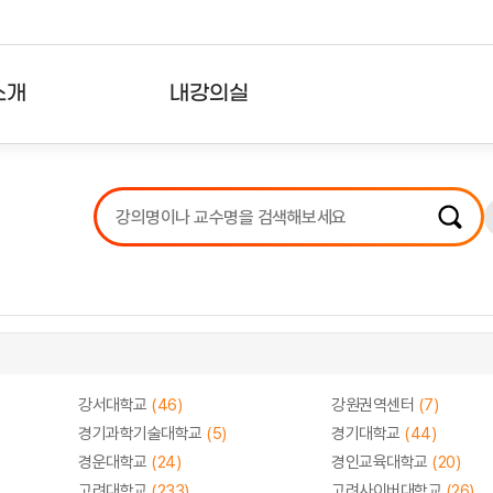
소개
내강의실
?
강의리스트
수강확인증강의
사용자의견
내강의클립
강서대학교
(46)
강원권역센터
(7)
경기과학기술대학교
(5)
경기대학교
(44)
경운대학교
(24)
경인교육대학교
(20)
고려대학교
(233)
고려사이버대학교
(26)