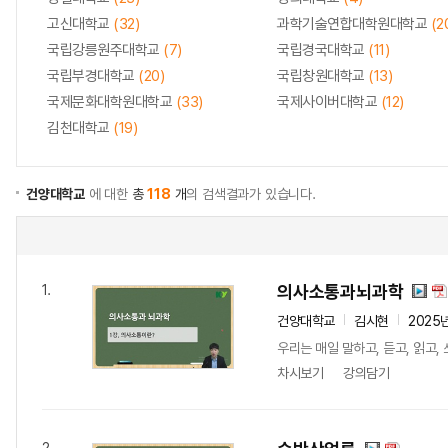
고신대학교
(32)
과학기술연합대학원대학교
(2
국립강릉원주대학교
(7)
국립경국대학교
(11)
국립부경대학교
(20)
국립창원대학교
(13)
국제문화대학원대학교
(33)
국제사이버대학교
(12)
김천대학교
(19)
건양대학교
에 대한
총
118
개
의 검색결과가 있습니다.
의사소통과뇌과학
1.
건양대학교
김시현
2025
우리는 매일 말하고, 듣고, 읽고
차시보기
강의담기