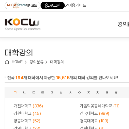
로
로
로
바
로그인
이용가이드
대시보드
가
가
가
로
기
기
기
가
(skip
기
to
강의
content)
대학
대학강의
기관
HOME
강의분류
대학강의
전공
전국
194
개 대학에서 제공한
15,515
개의 대학 강의를 만나보세요!
테마
ㄱ
ㄴ
ㄷ
ㄹ
ㅁ
ㅂ
ㅅ
ㅇ
ㅈ
ㅊ
ㅍ
ㅎ
가천대학교
(336)
가톨릭꽃동네대학교
(11)
강원대학교
(45)
건국대학교
(999)
경동대학교
(52)
경북대학교
(109)
경일대학교
(23)
경희대학교
(4)