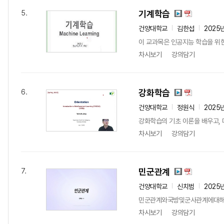
기계학습
5.
건양대학교
김한섭
2025
이 교과목은 인공지능 학습을 위한
차시보기
강의담기
강화학습
6.
건양대학교
정원식
2025
강화학습의 기초 이론을 배우고, 
차시보기
강의담기
민군관계
7.
건양대학교
신치범
2025
민군관계와국방및군사관계에대해
차시보기
강의담기