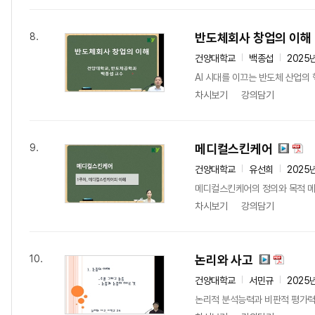
반도체회사 창업의 이해
8.
건양대학교
백종섭
2025
AI 시대를 이끄는 반도체 산업의 
차시보기
강의담기
메디컬스킨케어
9.
건양대학교
유선희
2025
메디컬스킨케어의 정의와 목적 
차시보기
강의담기
논리와 사고
10.
건양대학교
서민규
2025
논리적 분석능력과 비판적 평가력,