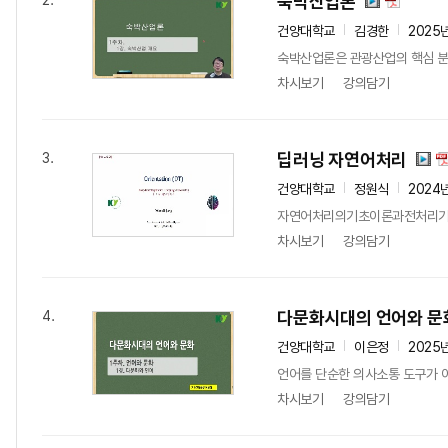
숙박산업론
2.
건양대학교
김경한
2025
숙박산업론은 관광산업의 핵심 분야 
차시보기
강의담기
딥러닝 자연어처리
3.
건양대학교
정원식
2024
자연어처리의기초이론과전처리기술이
차시보기
강의담기
다문화시대의 언어와 문
4.
건양대학교
이은정
2025
언어를 단순한 의사소통 도구가 아
차시보기
강의담기