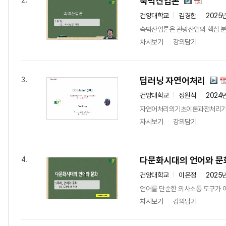
숙박산업론
2.
건양대학교
김경한
2025
숙박산업론은 관광산업의 핵심 분야 
차시보기
강의담기
딥러닝 자연어처리
3.
건양대학교
정원식
2024
자연어처리의기초이론과전처리기술이
차시보기
강의담기
다문화시대의 언어와 문
4.
건양대학교
이은정
2025
언어를 단순한 의사소통 도구가 아
차시보기
강의담기