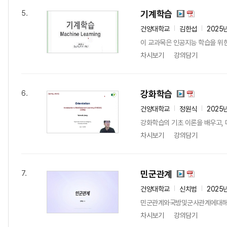
기계학습
5.
건양대학교
김한섭
2025
이 교과목은 인공지능 학습을 위한
차시보기
강의담기
강화학습
6.
건양대학교
정원식
2025
강화학습의 기초 이론을 배우고, 
차시보기
강의담기
민군관계
7.
건양대학교
신치범
2025
민군관계와국방및군사관계에대해
차시보기
강의담기