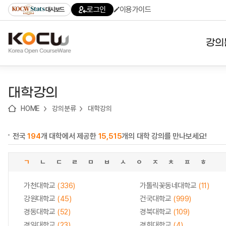
로
로
로
바
로그인
이용가이드
대시보드
가
가
가
로
기
기
기
가
(skip
기
to
강의
content)
대학
대학강의
기관
HOME
강의분류
대학강의
전공
전국
194
개 대학에서 제공한
15,515
개의 대학 강의를 만나보세요!
테마
ㄱ
ㄴ
ㄷ
ㄹ
ㅁ
ㅂ
ㅅ
ㅇ
ㅈ
ㅊ
ㅍ
ㅎ
가천대학교
(336)
가톨릭꽃동네대학교
(11)
강원대학교
(45)
건국대학교
(999)
경동대학교
(52)
경북대학교
(109)
경일대학교
(23)
경희대학교
(4)