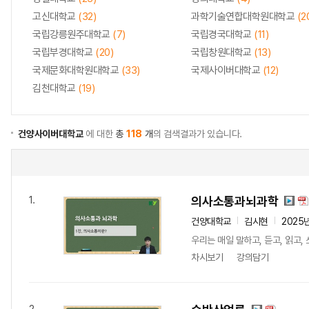
고신대학교
(32)
과학기술연합대학원대학교
(2
국립강릉원주대학교
(7)
국립경국대학교
(11)
국립부경대학교
(20)
국립창원대학교
(13)
국제문화대학원대학교
(33)
국제사이버대학교
(12)
김천대학교
(19)
건양사이버대학교
에 대한
총
118
개
의 검색결과가 있습니다.
의사소통과뇌과학
1.
건양대학교
김시현
2025
우리는 매일 말하고, 듣고, 읽고
차시보기
강의담기