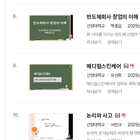
반도체회사 창업의 이해
8.
건양대학교
백종섭
2025
AI 시대를 이끄는 반도체 산업의 
차시보기
강의담기
메디컬스킨케어
9.
건양대학교
유선희
2025
메디컬스킨케어의 정의와 목적 
차시보기
강의담기
논리와 사고
10.
건양대학교
서민규
2025
논리적 분석능력과 비판적 평가력,