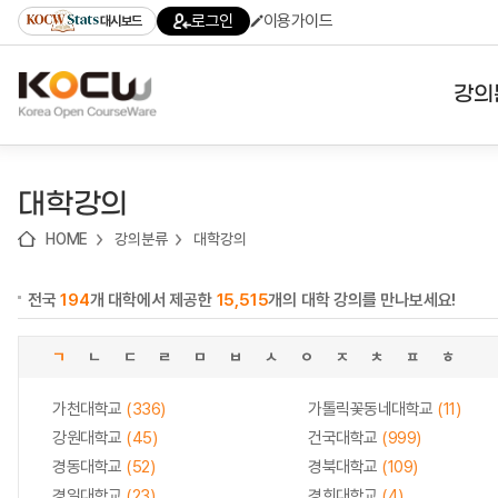
로
로
로
바
로그인
이용가이드
대시보드
가
가
가
로
기
기
기
가
(skip
기
to
강의
content)
대학
대학강의
기관
HOME
강의분류
대학강의
전공
전국
194
개 대학에서 제공한
15,515
개의 대학 강의를 만나보세요!
테마
ㄱ
ㄴ
ㄷ
ㄹ
ㅁ
ㅂ
ㅅ
ㅇ
ㅈ
ㅊ
ㅍ
ㅎ
가천대학교
(336)
가톨릭꽃동네대학교
(11)
강원대학교
(45)
건국대학교
(999)
경동대학교
(52)
경북대학교
(109)
경일대학교
(23)
경희대학교
(4)