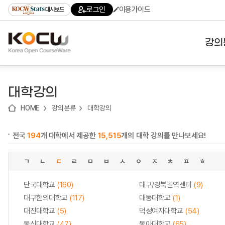
로
로
로
바
로그인
이용가이드
대시보드
가
가
가
로
기
기
기
가
(skip
기
to
강의
content)
대학
대학강의
기관
HOME
강의분류
대학강의
전공
전국
194
개 대학에서 제공한
15,515
개의 대학 강의를 만나보세요!
테마
ㄱ
ㄴ
ㄷ
ㄹ
ㅁ
ㅂ
ㅅ
ㅇ
ㅈ
ㅊ
ㅍ
ㅎ
단국대학교
(160)
대구/경북권역센터
(9)
대구한의대학교
(117)
대동대학교
(1)
대진대학교
(5)
덕성여자대학교
(54)
동신대학교
(47)
동아대학교
(65)