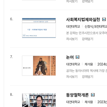
차시보기
강의담기
사회복지법제와실천
6.
대전대학교
신창식,대전대학
본 강좌는 민주시민으로서 갖추어
차시보기
강의담기
논어
7.
대전대학교
채석용
2024
공자는 동아시아의 역사에 가장 큰
차시보기
강의담기
동양철학개론
8.
대전대학교
채석용
2023