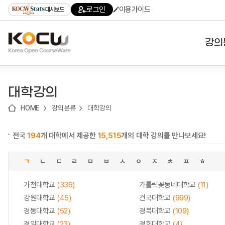
로
로
로
바
로그인
이용가이드
대시보드
가
가
가
로
기
기
기
가
(skip
기
to
강의
content)
대학
대학강의
기관
HOME
강의분류
대학강의
전공
전국
194
개 대학에서 제공한
15,515
개의 대학 강의를 만나보세요!
테마
ㄱ
ㄴ
ㄷ
ㄹ
ㅁ
ㅂ
ㅅ
ㅇ
ㅈ
ㅊ
ㅍ
ㅎ
가천대학교
(336)
가톨릭꽃동네대학교
(11)
강원대학교
(45)
건국대학교
(999)
경동대학교
(52)
경북대학교
(109)
경일대학교
(23)
경희대학교
(4)