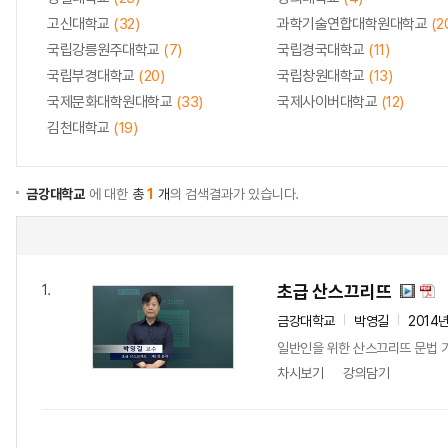
고신대학교
(32)
과학기술연합대학원대학교
(2
국립강릉원주대학교
(7)
국립경국대학교
(11)
국립부경대학교
(20)
국립창원대학교
(13)
국제문화대학원대학교
(33)
국제사이버대학교
(12)
김천대학교
(19)
금강대학교
에 대한
총
1
개
의 검색결과가 있습니다.
초급 산스끄리뜨
1.
금강대학교
박영길
2014
일반인을 위한 산스끄리뜨 문법 
차시보기
강의담기