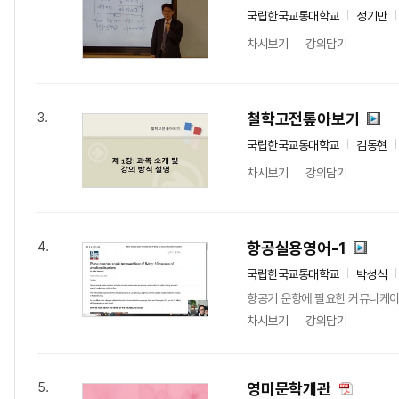
국립한국교통대학교
정기만
차시보기
강의담기
철학고전톺아보기
3.
국립한국교통대학교
김동현
차시보기
강의담기
항공실용영어-1
4.
국립한국교통대학교
박성식
항공기 운항에 필요한 커뮤니케이
차시보기
강의담기
영미문학개관
5.