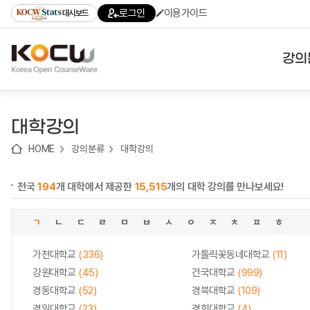
로
로
로
바
로그인
이용가이드
대시보드
가
가
가
로
기
기
기
가
(skip
기
to
강의
content)
대학
대학강의
기관
HOME
강의분류
대학강의
전공
전국
194
개 대학에서 제공한
15,515
개의 대학 강의를 만나보세요!
테마
ㄱ
ㄴ
ㄷ
ㄹ
ㅁ
ㅂ
ㅅ
ㅇ
ㅈ
ㅊ
ㅍ
ㅎ
가천대학교
(336)
가톨릭꽃동네대학교
(11)
강원대학교
(45)
건국대학교
(999)
경동대학교
(52)
경북대학교
(109)
경일대학교
(23)
경희대학교
(4)