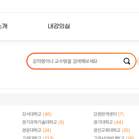
소개
내강의실
?
강의리스트
수강확인증강의
사용자의견
내강의클립
강서대학교
(46)
강원권역센터
(7)
경기과학기술대학교
(5)
경기대학교
(44)
경운대학교
(24)
경인교육대학교
(20)
고려대학교
(233)
고려사이버대학교
(26)