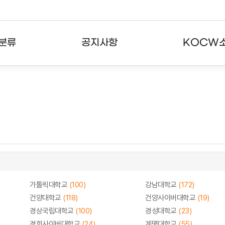
분류
공지사항
KOCW
강의
공지사항
KOCW란
강의
뉴스레터
활용안내
분야
주요통계현황
발자취
강의
서비스도움말
고객센터
가톨릭대학교
(100)
강남대학교
(172)
건양대학교
(118)
건양사이버대학교
(19)
경상국립대학교
(100)
경성대학교
(23)
경희사이버대학교
(24)
계명대학교
(55)