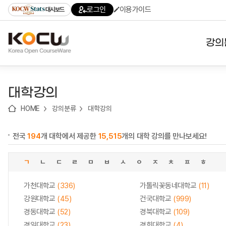
로
로
로
바
로그인
이용가이드
대시보드
가
가
가
로
기
기
기
가
(skip
기
to
강의
content)
대학
대학강의
기관
HOME
강의분류
대학강의
전공
전국
194
개 대학에서 제공한
15,515
개의 대학 강의를 만나보세요!
테마
ㄱ
ㄴ
ㄷ
ㄹ
ㅁ
ㅂ
ㅅ
ㅇ
ㅈ
ㅊ
ㅍ
ㅎ
가천대학교
(336)
가톨릭꽃동네대학교
(11)
강원대학교
(45)
건국대학교
(999)
경동대학교
(52)
경북대학교
(109)
경일대학교
(23)
경희대학교
(4)