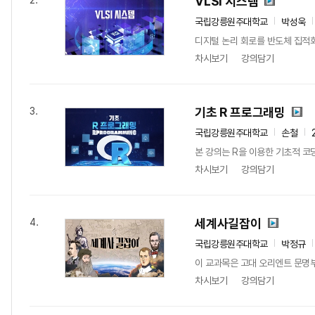
VLSI 시스템
2.
국립강릉원주대학교
박성욱
디지털 논리 회로를 반도체 집적회
차시보기
강의담기
기초 R 프로그래밍
3.
국립강릉원주대학교
손철
본 강의는 R을 이용한 기초적 코
차시보기
강의담기
세계사길잡이
4.
국립강릉원주대학교
박정규
이 교과목은 고대 오리엔트 문명부
차시보기
강의담기