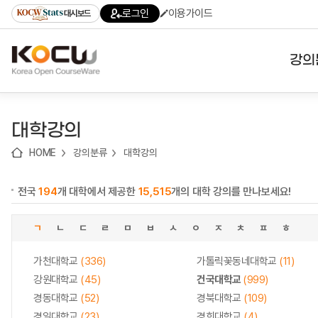
로
로
로
바
로그인
이용가이드
대시보드
가
가
가
로
기
기
기
가
(skip
기
to
강의
content)
대학
대학강의
기관
HOME
강의분류
대학강의
전공
전국
194
개 대학에서 제공한
15,515
개의 대학 강의를 만나보세요!
테마
ㄱ
ㄴ
ㄷ
ㄹ
ㅁ
ㅂ
ㅅ
ㅇ
ㅈ
ㅊ
ㅍ
ㅎ
가천대학교
(336)
가톨릭꽃동네대학교
(11)
강원대학교
(45)
건국대학교
(999)
경동대학교
(52)
경북대학교
(109)
경일대학교
(23)
경희대학교
(4)