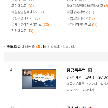
고신대학교
(32)
과학기술연합대학원대학교
(2
국립강릉원주대학교
(7)
국립경국대학교
(11)
국립부경대학교
(20)
국립창원대학교
(13)
국제문화대학원대학교
(33)
국제사이버대학교
(12)
김천대학교
(19)
건국대학교
에 대한
총
45
개
의 검색결과가 있습니다.
중급독문법
41.
강원대학교
소만섭
2016
외국어 습득은 그 언어의 규칙체계
차시보기
강의담기