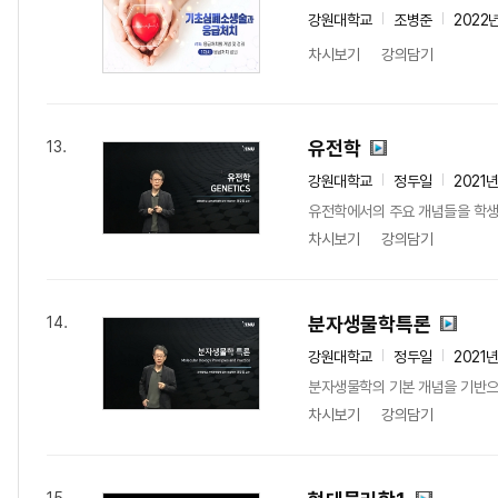
강원대학교
조병준
2022
차시보기
강의담기
유전학
13.
강원대학교
정두일
2021
유전학에서의 주요 개념들을 학생들
차시보기
강의담기
분자생물학특론
14.
강원대학교
정두일
2021
분자생물학의 기본 개념을 기반으로
차시보기
강의담기