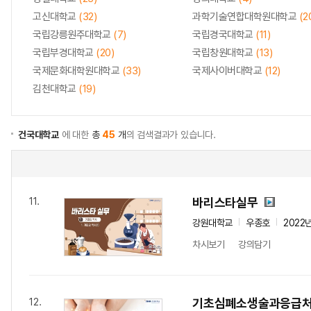
고신대학교
(32)
과학기술연합대학원대학교
(2
국립강릉원주대학교
(7)
국립경국대학교
(11)
국립부경대학교
(20)
국립창원대학교
(13)
국제문화대학원대학교
(33)
국제사이버대학교
(12)
김천대학교
(19)
건국대학교
에 대한
총
45
개
의 검색결과가 있습니다.
바리스타실무
11.
강원대학교
우종호
2022
차시보기
강의담기
기초심폐소생술과응급
12.