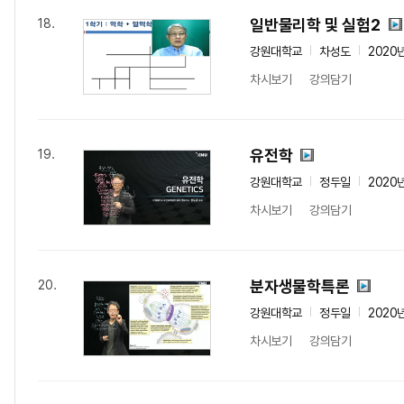
일반물리학 및 실험2
18.
강원대학교
차성도
2020
차시보기
강의담기
유전학
19.
강원대학교
정두일
2020
차시보기
강의담기
분자생물학특론
20.
강원대학교
정두일
2020
차시보기
강의담기