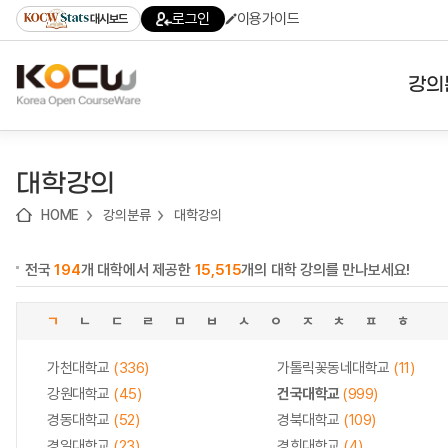
로
로
로
바
로그인
이용가이드
대시보드
가
가
가
로
기
기
기
가
(skip
기
to
강의
content)
대학
대학강의
기관
HOME
강의분류
대학강의
전공
전국
194
개 대학에서 제공한
15,515
개의 대학 강의를 만나보세요!
테마
ㄱ
ㄴ
ㄷ
ㄹ
ㅁ
ㅂ
ㅅ
ㅇ
ㅈ
ㅊ
ㅍ
ㅎ
가천대학교
(336)
가톨릭꽃동네대학교
(11)
강원대학교
(45)
건국대학교
(999)
경동대학교
(52)
경북대학교
(109)
경일대학교
(23)
경희대학교
(4)