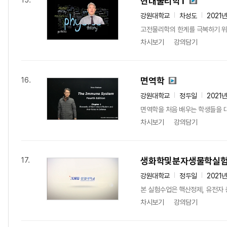
현대물리학1
15.
강원대학교
차성도
2021
고전물리학의 한계를 극복하기 위한
차시보기
강의담기
면역학
16.
강원대학교
정두일
2021
면역학을 처음 배우는 학생들을 
차시보기
강의담기
생화학및분자생물학실험
17.
강원대학교
정두일
2021
본 실험수업은 핵산정제, 유전자 
차시보기
강의담기