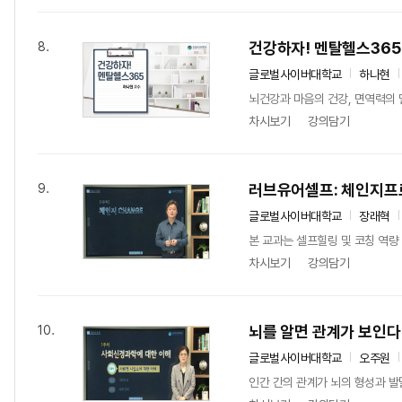
건강하자! 멘탈헬스365
8.
글로벌사이버대학교
하나현
뇌건강과 마음의 건강, 면역력의 
차시보기
강의담기
러브유어셀프: 체인지
9.
글로벌사이버대학교
장래혁
본 교과는 셀프힐링 및 코칭 역량
차시보기
강의담기
뇌를 알면 관계가 보인다
10.
글로벌사이버대학교
오주원
인간 간의 관계가 뇌의 형성과 발