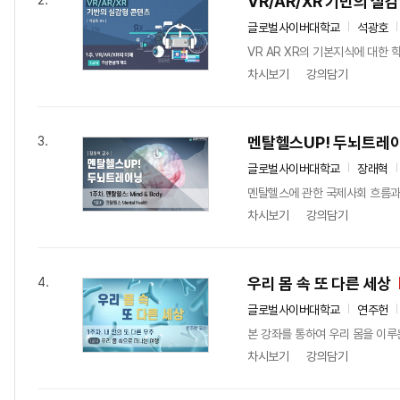
VR/AR/XR 기반의 실
2.
글로벌사이버대학교
석광호
VR AR XR의 기본지식에 대한 
차시보기
강의담기
멘탈헬스UP! 두뇌트레
3.
글로벌사이버대학교
장래혁
멘탈헬스에 관한 국제사회 흐름과
차시보기
강의담기
우리 몸 속 또 다른 세상
4.
글로벌사이버대학교
연주헌
본 강좌를 통하여 우리 몸을 이루
차시보기
강의담기