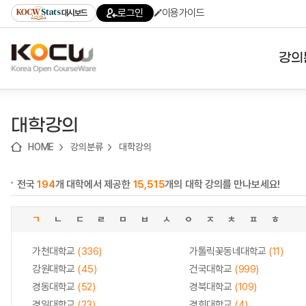
로
로
로
바
로그인
이용가이드
대시보드
가
가
가
로
기
기
기
가
(skip
기
to
강의
content)
대학
대학강의
기관
HOME
강의분류
대학강의
전공
전국
194
개 대학에서 제공한
15,515
개의 대학 강의를 만나보세요!
테마
ㄱ
ㄴ
ㄷ
ㄹ
ㅁ
ㅂ
ㅅ
ㅇ
ㅈ
ㅊ
ㅍ
ㅎ
가천대학교
(336)
가톨릭꽃동네대학교
(11)
강원대학교
(45)
건국대학교
(999)
경동대학교
(52)
경북대학교
(109)
경일대학교
(23)
경희대학교
(4)