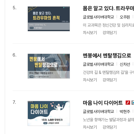
몸은 알고 있다. 트라우
5.
글로벌사이버대학교
오주원
이 교과목은 정신건강 및 심리치
차시보기
강의담기
멘붕에서 멘탈챙김으로
6.
글로벌사이버대학교
신차선
건강의 길 & 멘탈챙김의 길’을 
차시보기
강의담기
마음 나이 다이어트
7.
글로벌사이버대학교
박현주
노년을 향해가는 발달과정과 삶의 
차시보기
강의담기