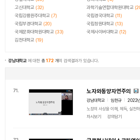
고신대학교
(32)
과학기술연합대학원대학교
(2
국립강릉원주대학교
(7)
국립경국대학교
(11)
국립부경대학교
(20)
국립창원대학교
(13)
국제문화대학원대학교
(33)
국제사이버대학교
(12)
김천대학교
(19)
강남대학교
에 대한
총
172
개
의 검색결과가 있습니다.
노자와동양자연주의
71.
강남대학교
임헌규
2022
노장의 사상을 이해, 체득, 실천하
차시보기
강의담기