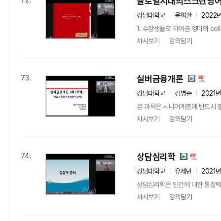
글로벌시대의스크린영
72.
강남대학교
윤희환
2022
1. 수강생들로 하여금 영미의 coll
차시보기
강의담기
실버금융개론
73.
강남대학교
김병준
2021
본 과목은 시니어계층에 반드시 필
차시보기
강의담기
상담심리학
74.
강남대학교
유제민
2021
상담심리학은 인간에 대한 통찰력과
차시보기
강의담기