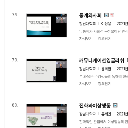
통계와사회
78.
강남대학교
이성용
2021
1. 통계가 사회적 구성물이란 인식
차시보기
강의담기
커뮤니케이션잉글리쉬
79.
강남대학교
윤희환
2021
본 과목은 수강생들의 독해력 향상
차시보기
강의담기
진화와이상행동
80.
강남대학교
유제민
2021
진화적인 관점에서 이상행동의 원