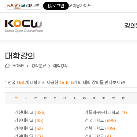
로
로
로
바
로그인
이용가이드
대시보드
가
가
가
로
기
기
기
가
(skip
기
to
강의
content)
대학
대학강의
기관
HOME
강의분류
대학강의
전공
전국
194
개 대학에서 제공한
15,515
개의 대학 강의를 만나보세요!
테마
ㄱ
ㄴ
ㄷ
ㄹ
ㅁ
ㅂ
ㅅ
ㅇ
ㅈ
ㅊ
ㅍ
ㅎ
가천대학교
(336)
가톨릭꽃동네대학교
(11)
강원대학교
(45)
건국대학교
(999)
경동대학교
(52)
경북대학교
(109)
경일대학교
(23)
경희대학교
(4)