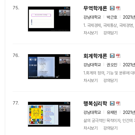
무역학개론
75.
강남대학교
박근호
2021
1. 국제경제, 국제통상, 국제경
차시보기
강의담기
회계학개론
76.
강남대학교
권오진
2021
1.회계의 정의, 기능 및 분류에 
차시보기
강의담기
행복심리학
77.
강남대학교
유제민
2021
삶의 궁극적인 목적이자, 인간의
차시보기
강의담기