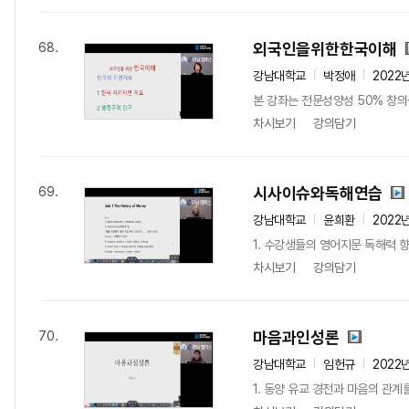
외국인을위한한국이해
68.
강남대학교
박정애
2022
본 강좌는 전문성양성 50% 창의
차시보기
강의담기
시사이슈와독해연습
69.
강남대학교
윤희환
2022
1. 수강생들의 영어지문 독해력 향상
차시보기
강의담기
마음과인성론
70.
강남대학교
임헌규
2022
1. 동양 유교 경전과 마음의 관계