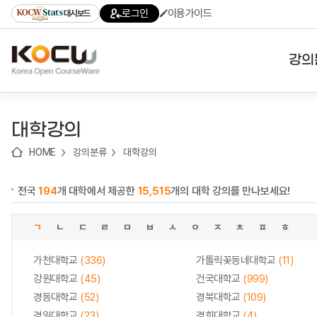
로
로
로
바
로그인
이용가이드
대시보드
가
가
가
로
기
기
기
가
(skip
기
to
강의
content)
대학
대학강의
기관
HOME
강의분류
대학강의
전공
전국
194
개 대학에서 제공한
15,515
개의 대학 강의를 만나보세요!
테마
ㄱ
ㄴ
ㄷ
ㄹ
ㅁ
ㅂ
ㅅ
ㅇ
ㅈ
ㅊ
ㅍ
ㅎ
가천대학교
(336)
가톨릭꽃동네대학교
(11)
강원대학교
(45)
건국대학교
(999)
경동대학교
(52)
경북대학교
(109)
경일대학교
(23)
경희대학교
(4)