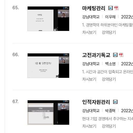
마케팅관리
65.
강남대학교
이우채
2022
1. 경영학의 하위분야인 마케팅활
차시보기
강의담기
고전과기독교
66.
강남대학교
백소영
2022
1. 시간과 공간이 압축되고 온라인
차시보기
강의담기
인적자원관리
67.
강남대학교
박종혁
2022
현대 기업 경영에서 추구하는 지
차시보기
강의담기