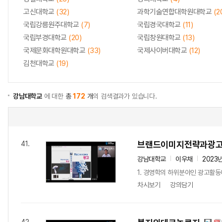
고신대학교
(32)
과학기술연합대학원대학교
(2
국립강릉원주대학교
(7)
국립경국대학교
(11)
국립부경대학교
(20)
국립창원대학교
(13)
국제문화대학원대학교
(33)
국제사이버대학교
(12)
김천대학교
(19)
강남대학교
에 대한
총
172
개
의 검색결과가 있습니다.
브랜드이미지전략과광
41.
강남대학교
이우채
2023
1. 경영학의 하위분야인 광고활동
차시보기
강의담기