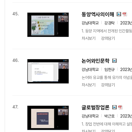
동양역사의이해
45.
강남대학교
강경락
2023
1. 동양 지역에서 전개된 인간활동
차시보기
강의담기
논어와인문학
46.
강남대학교
임헌규
2023
논어와 유교를 통해 유가의 이념을
차시보기
강의담기
글로벌창업론
47.
강남대학교
박근호
2023
1. 창업 전반에 대해 이해하고 설
차시보기
강의담기