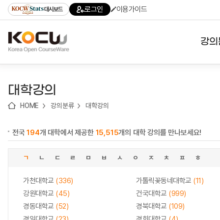
로
로
로
바
로그인
이용가이드
대시보드
가
가
가
로
기
기
기
가
(skip
기
to
강의
content)
대학
대학강의
기관
HOME
강의분류
대학강의
전공
전국
194
개 대학에서 제공한
15,515
개의 대학 강의를 만나보세요!
테마
ㄱ
ㄴ
ㄷ
ㄹ
ㅁ
ㅂ
ㅅ
ㅇ
ㅈ
ㅊ
ㅍ
ㅎ
가천대학교
(336)
가톨릭꽃동네대학교
(11)
강원대학교
(45)
건국대학교
(999)
경동대학교
(52)
경북대학교
(109)
경일대학교
(23)
경희대학교
(4)