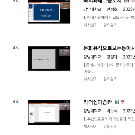
복지와테크놀로지
42.
강남대학교
안정호
2023
1. 현대사회에서 테크놀로지와 복
차시보기
강의담기
문화유적으로보는동아
43.
강남대학교
강경락
2023
1.동아시아의 역사와 문화전통
이를...
차시보기
강의담기
리더십과습관
44.
강남대학교
박노식
2023
1. 주요인물들의 리더십들의 특징
차시보기
강의담기