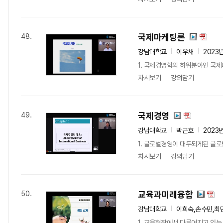
국제마케팅론
48.
강남대학교
이우채
2023
1. 국제경영학의 하위분야인 국제
차시보기
강의담기
국제경영
49.
강남대학교
박근호
2023
1. 글로벌경영이 대두되게된 글로
차시보기
강의담기
교육과미래융합
50.
강남대학교
이희숙,손수민,최
1. 교육현장에서 다루어지고 있는