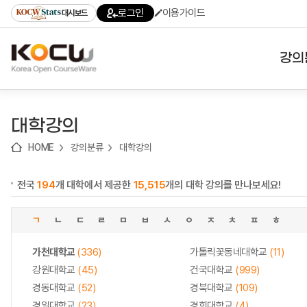
로
로
로
바
로그인
이용가이드
대시보드
가
가
가
로
기
기
기
가
(skip
기
to
강의
content)
대학
대학강의
기관
HOME
강의분류
대학강의
전공
전국
194
개 대학에서 제공한
15,515
개의 대학 강의를 만나보세요!
테마
ㄱ
ㄴ
ㄷ
ㄹ
ㅁ
ㅂ
ㅅ
ㅇ
ㅈ
ㅊ
ㅍ
ㅎ
가천대학교
(336)
가톨릭꽃동네대학교
(11)
강원대학교
(45)
건국대학교
(999)
경동대학교
(52)
경북대학교
(109)
경일대학교
(23)
경희대학교
(4)