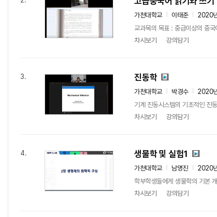
고급중국어 읽기와 쓰기
2.
가천대학교
이태준
2020
교과목의 목표 : 중급이상의 중국어
차시보기
강의담기
진동학
3.
가천대학교
박경수
2020
기계 진동시스템의 기초적인 진동
차시보기
강의담기
생물학 및 실험1
4.
가천대학교
남명진
2020
학부학생들에게 생물학의 기본 
차시보기
강의담기