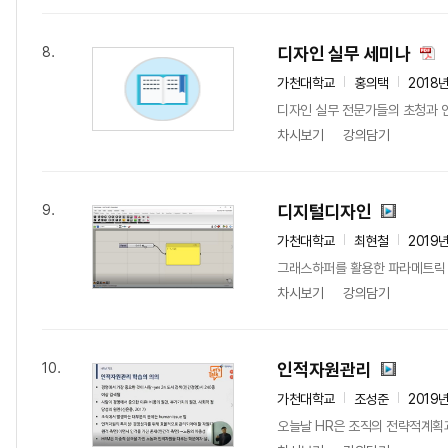
디자인 실무 세미나
8.
가천대학교
홍의택
2018
디자인 실무 전문가들의 초청과 인
차시보기
강의담기
디지털디자인
9.
가천대학교
최현철
2019
그래스하퍼를 활용한 파라메트릭
차시보기
강의담기
인적자원관리
10.
가천대학교
조성준
2019
오늘날 HR은 조직의 전략적계획