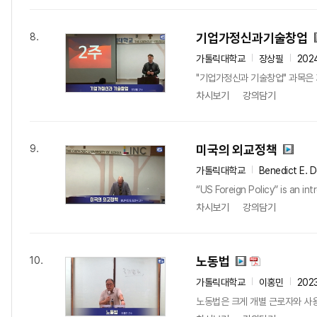
기업가정신과기술창업
8.
가톨릭대학교
장상필
202
"기업가정신과 기술창업" 과목은 
차시보기
강의담기
미국의 외교정책
9.
가톨릭대학교
Benedict E. 
“US Foreign Policy” is an i
차시보기
강의담기
노동법
10.
가톨릭대학교
이홍민
202
노동법은 크게 개별 근로자와 사