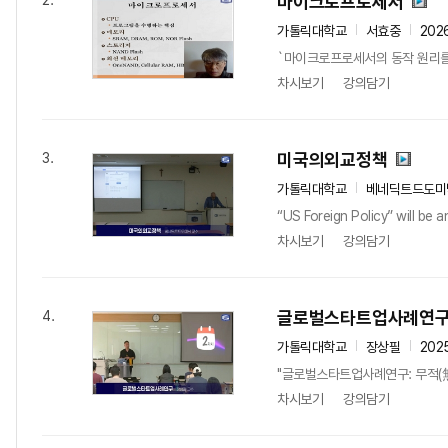
마이크로프로세서
2.
가톨릭대학교
서효중
202
`마이크로프로세서의 동작 원리를
차시보기
강의담기
미국의외교정책
3.
가톨릭대학교
베네딕트드도미
“US Foreign Policy” will be 
차시보기
강의담기
글로벌스타트업사례연
4.
가톨릭대학교
장상필
202
"글로벌스타트업사례연구: 무적(無敵)의
차시보기
강의담기