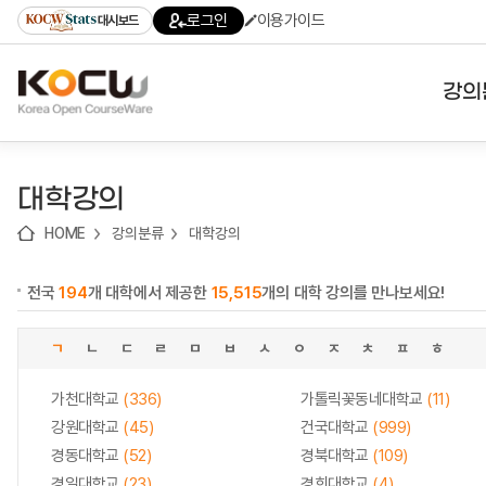
로
로
로
바
로그인
이용가이드
대시보드
가
가
가
로
기
기
기
가
(skip
기
to
강의
content)
대학
대학강의
기관
HOME
강의분류
대학강의
전공
전국
194
개 대학에서 제공한
15,515
개의 대학 강의를 만나보세요!
테마
ㄱ
ㄴ
ㄷ
ㄹ
ㅁ
ㅂ
ㅅ
ㅇ
ㅈ
ㅊ
ㅍ
ㅎ
가천대학교
(336)
가톨릭꽃동네대학교
(11)
강원대학교
(45)
건국대학교
(999)
경동대학교
(52)
경북대학교
(109)
경일대학교
(23)
경희대학교
(4)