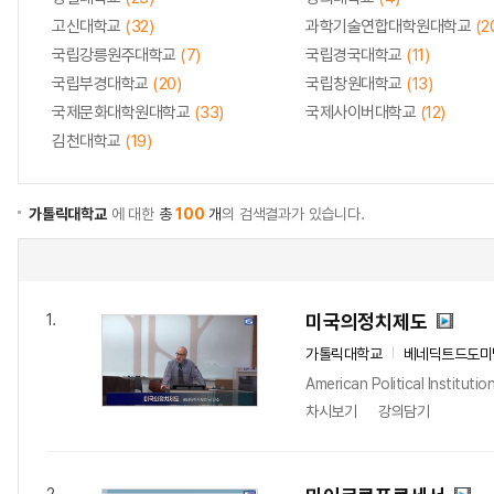
고신대학교
(32)
과학기술연합대학원대학교
(2
국립강릉원주대학교
(7)
국립경국대학교
(11)
국립부경대학교
(20)
국립창원대학교
(13)
국제문화대학원대학교
(33)
국제사이버대학교
(12)
김천대학교
(19)
가톨릭대학교
에 대한
총
100
개
의 검색결과가 있습니다.
미국의정치제도
1.
가톨릭대학교
베네딕트드도미
American Political Instituti
차시보기
강의담기