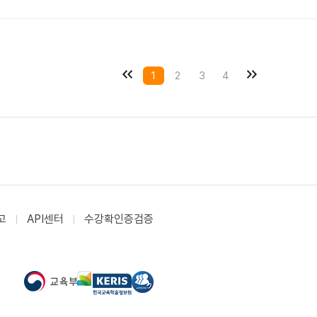
1
2
3
4
고
API센터
수강확인증검증