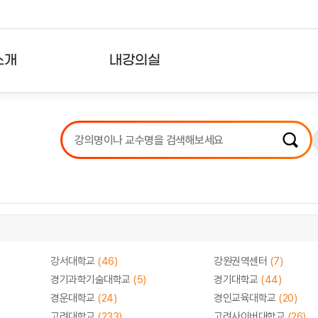
소개
내강의실
?
강의리스트
수강확인증강의
사용자의견
내강의클립
강서대학교
(46)
강원권역센터
(7)
경기과학기술대학교
(5)
경기대학교
(44)
경운대학교
(24)
경인교육대학교
(20)
고려대학교
(233)
고려사이버대학교
(26)