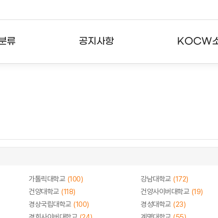
분류
공지사항
KOCW
강의
공지사항
KOCW란
강의
뉴스레터
활용안내
분야
주요통계현황
발자취
강의
서비스도움말
고객센터
가톨릭대학교
(100)
강남대학교
(172)
건양대학교
(118)
건양사이버대학교
(19)
경상국립대학교
(100)
경성대학교
(23)
경희사이버대학교
(24)
계명대학교
(55)