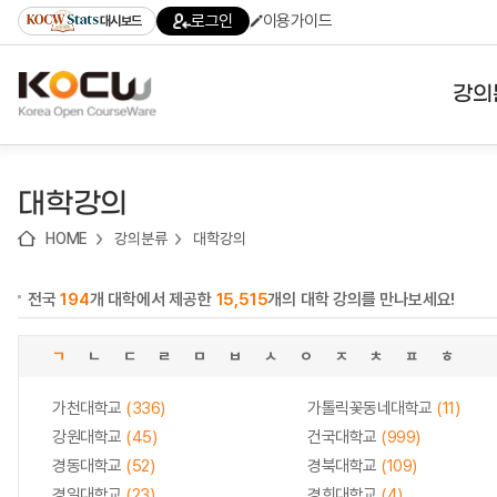
로
로
로
바
로그인
이용가이드
대시보드
가
가
가
로
기
기
기
가
(skip
기
to
강의
content)
대학
대학강의
기관
HOME
강의분류
대학강의
전공
전국
194
개 대학에서 제공한
15,515
개의 대학 강의를 만나보세요!
테마
ㄱ
ㄴ
ㄷ
ㄹ
ㅁ
ㅂ
ㅅ
ㅇ
ㅈ
ㅊ
ㅍ
ㅎ
가천대학교
(336)
가톨릭꽃동네대학교
(11)
강원대학교
(45)
건국대학교
(999)
경동대학교
(52)
경북대학교
(109)
경일대학교
(23)
경희대학교
(4)