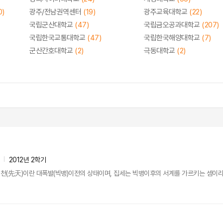
0)
광주/전남권역센터
(19)
광주교육대학교
(22)
국립군산대학교
(47)
국립금오공과대학교
(207)
국립한국교통대학교
(47)
국립한국해양대학교
(7)
군산간호대학교
(2)
극동대학교
(2)
2012년 2학기
(先天)이란 대폭발(빅뱅)이전의 상태이며, 집세는 빅뱅이후의 서계를 가르키는 셈이라라