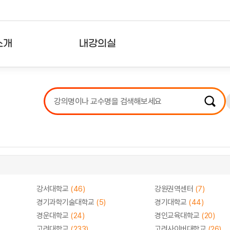
소개
내강의실
?
강의리스트
수강확인증강의
사용자의견
내강의클립
강서대학교
(46)
강원권역센터
(7)
경기과학기술대학교
(5)
경기대학교
(44)
경운대학교
(24)
경인교육대학교
(20)
고려대학교
(233)
고려사이버대학교
(26)