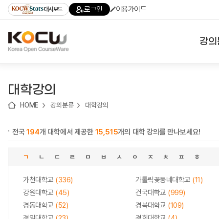
로
로
로
바
로그인
이용가이드
대시보드
가
가
가
로
기
기
기
가
(skip
기
to
강의
content)
대학
대학강의
기관
HOME
강의분류
대학강의
전공
전국
194
개 대학에서 제공한
15,515
개의 대학 강의를 만나보세요!
테마
ㄱ
ㄴ
ㄷ
ㄹ
ㅁ
ㅂ
ㅅ
ㅇ
ㅈ
ㅊ
ㅍ
ㅎ
가천대학교
(336)
가톨릭꽃동네대학교
(11)
강원대학교
(45)
건국대학교
(999)
경동대학교
(52)
경북대학교
(109)
경일대학교
(23)
경희대학교
(4)