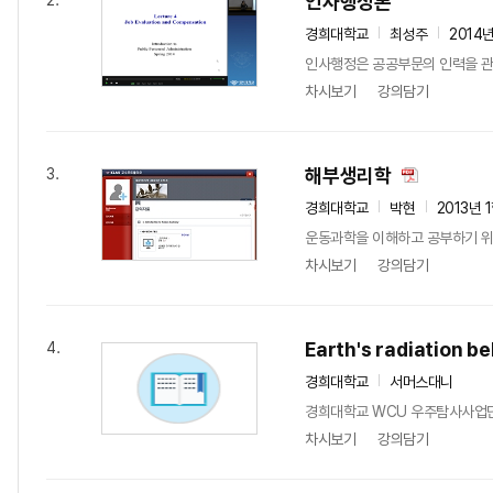
인사행정론
2.
경희대학교
최성주
2014
인사행정은 공공부문의 인력을 관
차시보기
강의담기
해부생리학
3.
경희대학교
박현
2013년 
운동과학을 이해하고 공부하기 위한
차시보기
강의담기
Earth's radiation be
4.
경희대학교
서머스대니
경희대학교 WCU 우주탐사사업단에서
차시보기
강의담기