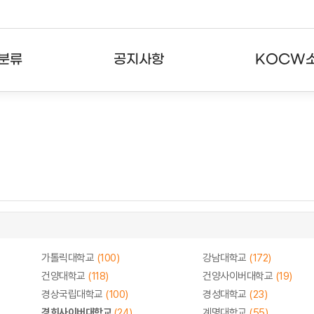
분류
공지사항
KOCW
강의
공지사항
KOCW란
강의
뉴스레터
활용안내
분야
주요통계현황
발자취
강의
서비스도움말
고객센터
가톨릭대학교
(100)
강남대학교
(172)
건양대학교
(118)
건양사이버대학교
(19)
경상국립대학교
(100)
경성대학교
(23)
경희사이버대학교
(24)
계명대학교
(55)