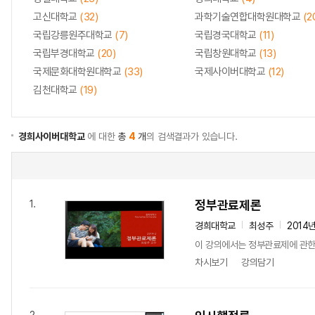
고신대학교
(32)
과학기술연합대학원대학교
(2
국립강릉원주대학교
(7)
국립경국대학교
(11)
국립부경대학교
(20)
국립창원대학교
(13)
국제문화대학원대학교
(33)
국제사이버대학교
(12)
김천대학교
(19)
경희사이버대학교
에 대한
총
4
개
의 검색결과가 있습니다.
정부관료제론
1.
경희대학교
최성주
2014
이 강의에서는 정부관료제에 관한 법
차시보기
강의담기