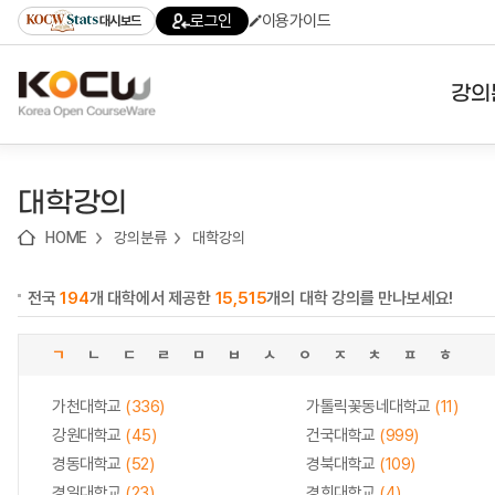
로
로
로
바
로그인
이용가이드
대시보드
가
가
가
로
기
기
기
가
(skip
기
to
강의
content)
대학
대학강의
기관
HOME
강의분류
대학강의
전공
전국
194
개 대학에서 제공한
15,515
개의 대학 강의를 만나보세요!
테마
ㄱ
ㄴ
ㄷ
ㄹ
ㅁ
ㅂ
ㅅ
ㅇ
ㅈ
ㅊ
ㅍ
ㅎ
가천대학교
(336)
가톨릭꽃동네대학교
(11)
강원대학교
(45)
건국대학교
(999)
경동대학교
(52)
경북대학교
(109)
경일대학교
(23)
경희대학교
(4)