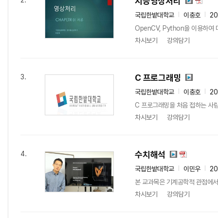
지능영상처리
2.
국립한밭대학교
이충호
20
OpenCV, Python을 이용
차시보기
강의담기
C 프로그래밍
3.
국립한밭대학교
이충호
20
C 프로그래밍을 처음 접하는 사람
차시보기
강의담기
수치해석
4.
국립한밭대학교
이민우
20
본 교과목은 기계공학적 관점에서 
차시보기
강의담기