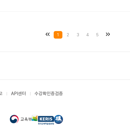
1
2
3
4
5
고
API센터
수강확인증검증