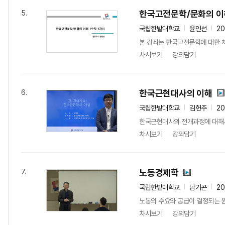
한국고전문학/문화의 이
5.
국립한밭대학교
윤인선
2
본 강좌는 한국고전문학에 대한 
차시보기
강의담기
한국근현대사의 이해
6.
국립한밭대학교
김헌주
20
한국근현대사의 전개과정에 대해서
차시보기
강의담기
노동경제학
7.
국립한밭대학교
남기곤
20
노동의 수요와 공급이 결정되는 
차시보기
강의담기