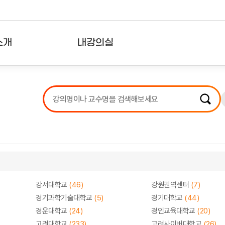
소개
내강의실
?
강의리스트
수강확인증강의
사용자의견
내강의클립
강서대학교
(46)
강원권역센터
(7)
경기과학기술대학교
(5)
경기대학교
(44)
경운대학교
(24)
경인교육대학교
(20)
고려대학교
(233)
고려사이버대학교
(26)