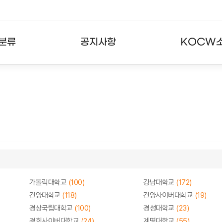
분류
공지사항
KOCW
강의
공지사항
KOCW란
강의
뉴스레터
활용안내
분야
주요통계현황
발자취
강의
서비스도움말
고객센터
가톨릭대학교
(100)
강남대학교
(172)
건양대학교
(118)
건양사이버대학교
(19)
경상국립대학교
(100)
경성대학교
(23)
경희사이버대학교
(24)
계명대학교
(55)