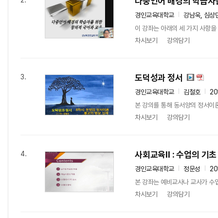
다중언어 배경의 학습자를
2.
경인교육대학교
강남욱, 심상
이 강좌는 아래의 세 가지 사항을 
차시보기
강의담기
도덕성과 정서
3.
경인교육대학교
김철호
20
본 강의를 통해 동서양의 정서이론
차시보기
강의담기
사회교육Ⅱ : 수업의 기초
4.
경인교육대학교
정문성
20
본 강좌는 예비교사나 교사가 수업
차시보기
강의담기