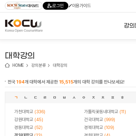
로
로
로
바
로그인
이용가이드
대시보드
가
가
가
로
기
기
기
가
(skip
기
to
강의
content)
대학
대학강의
기관
HOME
강의분류
대학강의
전공
전국
194
개 대학에서 제공한
15,515
개의 대학 강의를 만나보세요!
테마
ㄱ
ㄴ
ㄷ
ㄹ
ㅁ
ㅂ
ㅅ
ㅇ
ㅈ
ㅊ
ㅍ
ㅎ
가천대학교
(336)
가톨릭꽃동네대학교
(11)
강원대학교
(45)
건국대학교
(999)
경동대학교
(52)
경북대학교
(109)
경일대학교
(23)
경희대학교
(4)