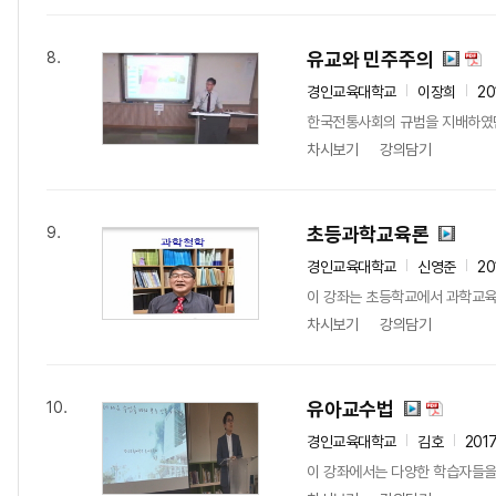
유교와 민주주의
8.
경인교육대학교
이장희
20
한국전통사회의 규범을 지배하였던
차시보기
강의담기
초등과학교육론
9.
경인교육대학교
신영준
20
이 강좌는 초등학교에서 과학교육
차시보기
강의담기
유아교수법
10.
경인교육대학교
김호
201
이 강좌에서는 다양한 학습자들을