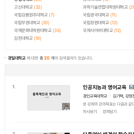
고신대학교
(32)
과학기술연합대학원대학교
(2
국립강릉원주대학교
(7)
국립경국대학교
(11)
국립부경대학교
(20)
국립창원대학교
(13)
국제문화대학원대학교
(33)
국제사이버대학교
(12)
김천대학교
(19)
경일대학교
에 대한
총
20
개
의 검색결과가 있습니다.
인공지능과 영어교육
1.
경인교육대학교
김기택, 강정
본 강좌의 강의목표는 다음과 같다
차시보기
강의담기