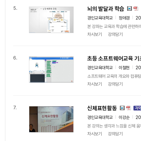
뇌의 발달과 학습
5.
경인교육대학교
정애경
20
본 강좌는 교육과 학습에 관련하여
차시보기
강의담기
초등 소프트웨어교육 기
6.
경인교육대학교
이철현
20
소프트웨어 교육의 개요와 컴퓨팅사
차시보기
강의담기
신체표현활동
7.
경인교육대학교
이강순
20
본 강의는 생각과 느낌을 신체 
차시보기
강의담기