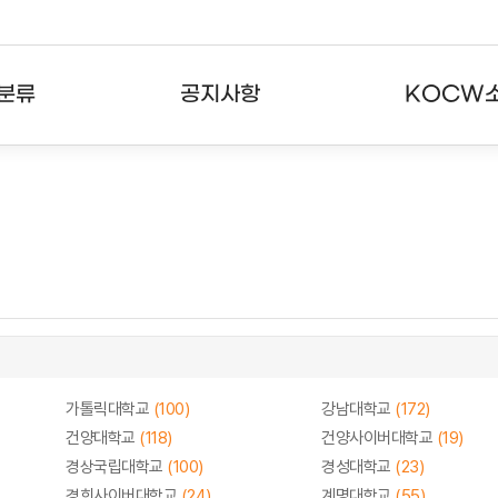
분류
공지사항
KOCW
강의
공지사항
KOCW란
강의
뉴스레터
활용안내
분야
주요통계현황
발자취
강의
서비스도움말
고객센터
가톨릭대학교
(100)
강남대학교
(172)
건양대학교
(118)
건양사이버대학교
(19)
경상국립대학교
(100)
경성대학교
(23)
경희사이버대학교
(24)
계명대학교
(55)