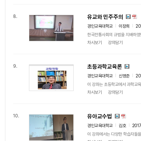
유교와 민주주의
8.
경인교육대학교
이장희
20
한국전통사회의 규범을 지배하였던
차시보기
강의담기
초등과학교육론
9.
경인교육대학교
신영준
20
이 강좌는 초등학교에서 과학교육
차시보기
강의담기
유아교수법
10.
경인교육대학교
김호
201
이 강좌에서는 다양한 학습자들을