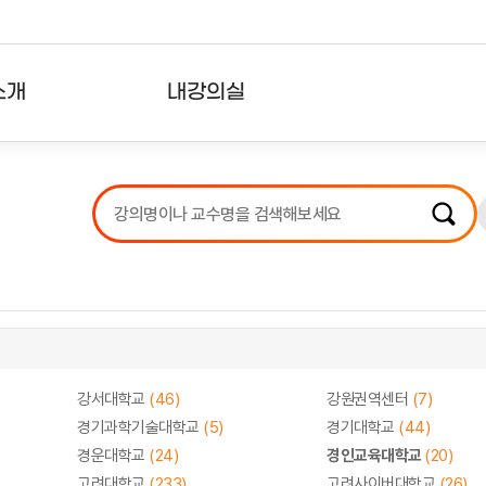
소개
내강의실
?
강의리스트
수강확인증강의
사용자의견
내강의클립
강서대학교
(46)
강원권역센터
(7)
경기과학기술대학교
(5)
경기대학교
(44)
경운대학교
(24)
경인교육대학교
(20)
고려대학교
(233)
고려사이버대학교
(26)