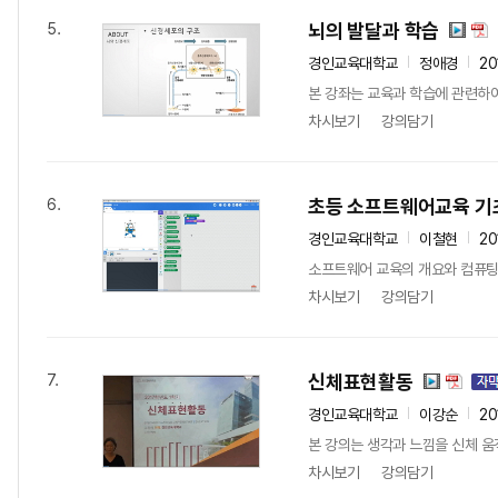
뇌의 발달과 학습
5.
경인교육대학교
정애경
20
본 강좌는 교육과 학습에 관련하여
차시보기
강의담기
초등 소프트웨어교육 기
6.
경인교육대학교
이철현
20
소프트웨어 교육의 개요와 컴퓨팅사
차시보기
강의담기
신체표현활동
7.
경인교육대학교
이강순
20
본 강의는 생각과 느낌을 신체 
차시보기
강의담기