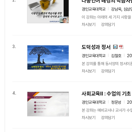
다중언어 배경의 학습자를
2.
경인교육대학교
강남욱, 심상
이 강좌는 아래의 세 가지 사항을 
차시보기
강의담기
도덕성과 정서
3.
경인교육대학교
김철호
20
본 강의를 통해 동서양의 정서이론
차시보기
강의담기
사회교육Ⅱ : 수업의 기초
4.
경인교육대학교
정문성
20
본 강좌는 예비교사나 교사가 수업
차시보기
강의담기