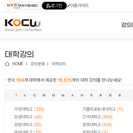
로
로
로
바
로그인
이용가이드
대시보드
가
가
가
로
기
기
기
가
(skip
기
to
강의
content)
대학
대학강의
기관
HOME
강의분류
대학강의
전공
전국
194
개 대학에서 제공한
15,515
개의 대학 강의를 만나보세요!
테마
ㄱ
ㄴ
ㄷ
ㄹ
ㅁ
ㅂ
ㅅ
ㅇ
ㅈ
ㅊ
ㅍ
ㅎ
가천대학교
(336)
가톨릭꽃동네대학교
(11)
강원대학교
(45)
건국대학교
(999)
경동대학교
(52)
경북대학교
(109)
경일대학교
(23)
경희대학교
(4)