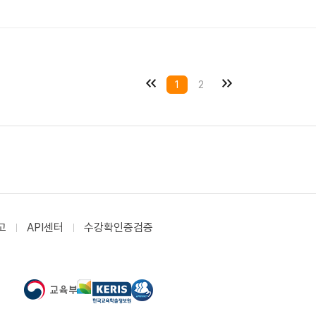
1
2
고
API센터
수강확인증검증