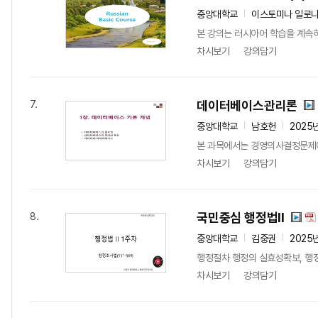
중앙대학교
이스토미나 일로
본 강의는 러시아어 학습을 계속하는
차시보기
강의담기
데이터베이스관리론
7.
중앙대학교
남호헌
2025
본 과목에서는 경영의사결정문제에 
차시보기
강의담기
국민중심 행정법ll
8.
중앙대학교
김중권
2025
행정절차 행정의 실효성확보, 행
차시보기
강의담기