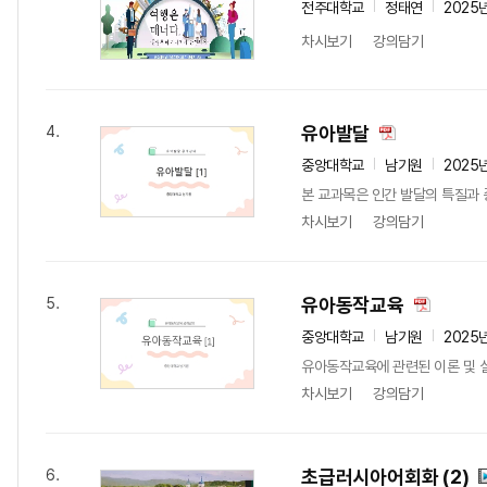
전주대학교
정태연
2025
차시보기
강의담기
유아발달
4.
중앙대학교
남기원
2025
본 교과목은 인간 발달의 특질과 중
차시보기
강의담기
유아동작교육
5.
중앙대학교
남기원
2025
유아동작교육에 관련된 이론 및 
차시보기
강의담기
초급러시아어회화 (2)
6.