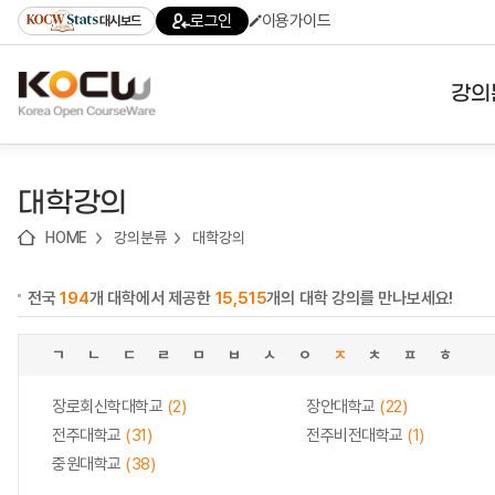
로
로
로
바
로그인
이용가이드
대시보드
가
가
가
로
기
기
기
가
(skip
기
to
강의
content)
대학
대학강의
기관
HOME
강의분류
대학강의
전공
전국
194
개 대학에서 제공한
15,515
개의 대학 강의를 만나보세요!
테마
ㄱ
ㄴ
ㄷ
ㄹ
ㅁ
ㅂ
ㅅ
ㅇ
ㅈ
ㅊ
ㅍ
ㅎ
장로회신학대학교
(2)
장안대학교
(22)
전주대학교
(31)
전주비전대학교
(1)
중원대학교
(38)