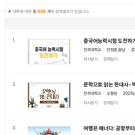
ㅈ
대학에 대한
총
605
개
의 검색결과가 있습니다.
중국어능력시험 도전하
1.
전주대학교
안정훈,왕남
2
차시보기
강의담기
문학으로 읽는 현대사- 
2.
전주대학교
오항녕
2025
차시보기
강의담기
여행은 매너다: 공항부
3.