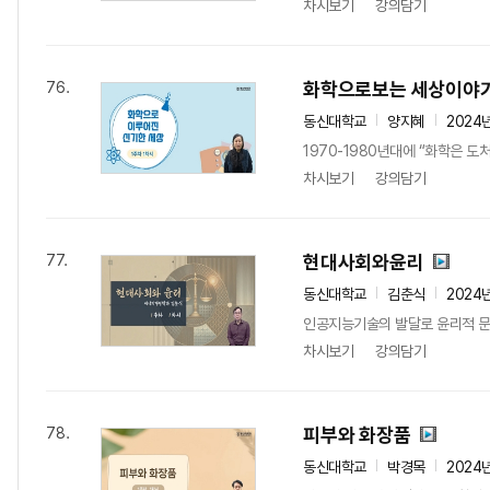
차시보기
강의담기
화학으로보는 세상이야
76.
동신대학교
양지혜
2024
1970-1980년대에 “화학은 도
차시보기
강의담기
현대사회와윤리
77.
동신대학교
김춘식
2024
인공지능기술의 발달로 윤리적 문
차시보기
강의담기
피부와 화장품
78.
동신대학교
박경목
2024