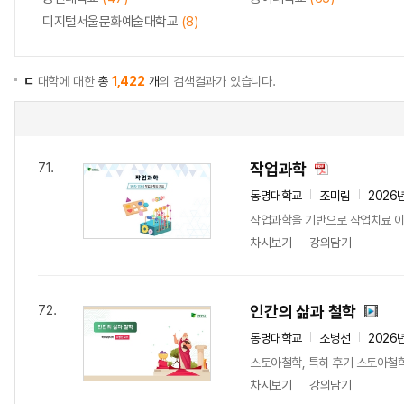
디지털서울문화예술대학교
(8)
ㄷ
대학에 대한
총
1,422
개
의 검색결과가 있습니다.
작업과학
71.
동명대학교
조미림
2026
작업과학을 기반으로 작업치료 이론
차시보기
강의담기
인간의 삶과 철학
72.
동명대학교
소병선
2026
스토아철학, 특히 후기 스토아철학
차시보기
강의담기