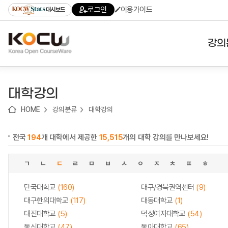
로
로
로
바
로그인
이용가이드
대시보드
가
가
가
로
기
기
기
가
(skip
기
to
강의
content)
대학
대학강의
기관
HOME
강의분류
대학강의
전공
전국
194
개 대학에서 제공한
15,515
개의 대학 강의를 만나보세요!
테마
ㄱ
ㄴ
ㄷ
ㄹ
ㅁ
ㅂ
ㅅ
ㅇ
ㅈ
ㅊ
ㅍ
ㅎ
단국대학교
(160)
대구/경북권역센터
(9)
대구한의대학교
(117)
대동대학교
(1)
대진대학교
(5)
덕성여자대학교
(54)
동신대학교
(47)
동아대학교
(65)