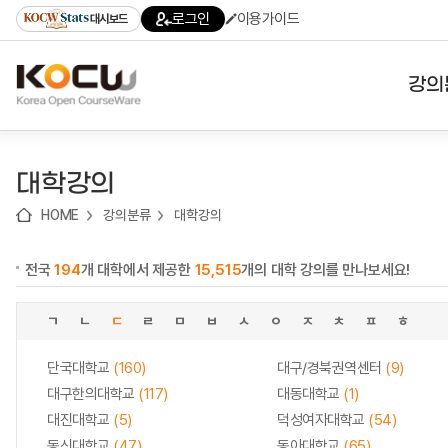
로
로
로
바
로그인
이용가이드
대시보드
가
가
가
로
기
기
기
가
(skip
기
to
강의
content)
대학
대학강의
기관
HOME
강의분류
대학강의
전공
전국
194
개 대학에서 제공한
15,515
개의 대학 강의를 만나보세요!
테마
ㄱ
ㄴ
ㄷ
ㄹ
ㅁ
ㅂ
ㅅ
ㅇ
ㅈ
ㅊ
ㅍ
ㅎ
단국대학교
(160)
대구/경북권역센터
(9)
대구한의대학교
(117)
대동대학교
(1)
대진대학교
(5)
덕성여자대학교
(54)
동신대학교
(47)
동아대학교
(65)