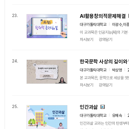
AI활용창의적문제해결
23.
대구가톨릭대학교
이광수,이종
이 교과목은 인공지능(AI)의 기본
차시보기
강의담기
한국문학 사상의 깊이와
24.
대구가톨릭대학교
박상영
본 교과목은, 문학으로 세상을 엿보
차시보기
강의담기
인간과삶
25.
대구가톨릭대학교
유혜숙
인간과삶 교과는 인간의 탄생부터 