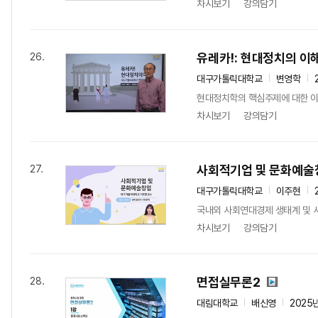
차시보기
강의담기
유레카!: 현대정치의 이
26.
대구가톨릭대학교
변영학
현대정치학의 핵심주제에 대한 이
차시보기
강의담기
사회적기업 및 문화예술
27.
대구가톨릭대학교
이주현
국내외 사회연대경제 생태계 및 
차시보기
강의담기
면접실무론2
28.
대림대학교
배신영
2025