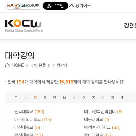
로
로
로
바
로그인
이용가이드
대시보드
가
가
가
로
기
기
기
가
(skip
기
to
강의
content)
대학
대학강의
기관
HOME
강의분류
대학강의
전공
전국
194
개 대학에서 제공한
15,515
개의 대학 강의를 만나보세요!
테마
ㄱ
ㄴ
ㄷ
ㄹ
ㅁ
ㅂ
ㅅ
ㅇ
ㅈ
ㅊ
ㅍ
ㅎ
단국대학교
(160)
대구/경북권역센터
(9)
대구한의대학교
(117)
대동대학교
(1)
대진대학교
(5)
덕성여자대학교
(54)
동신대학교
(47)
동아대학교
(65)