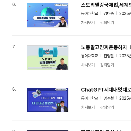
스토리텔링국제법,세계
6.
동아대학교
김대중
2025
차시보기
강의담기
노동말고진짜운동하자
7.
동아대학교
전형필
2025
차시보기
강의담기
ChatGPT시대내멋대
8.
동아대학교
양수철
2025
차시보기
강의담기