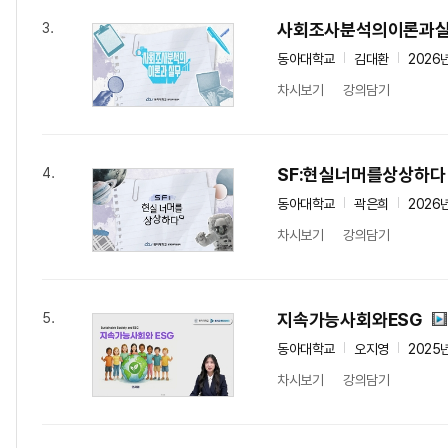
사회조사분석의이론과
3.
동아대학교
김대환
2026
차시보기
강의담기
SF:현실너머를상상하다
4.
동아대학교
곽은희
2026
차시보기
강의담기
지속가능사회와ESG
5.
동아대학교
오지영
2025
차시보기
강의담기