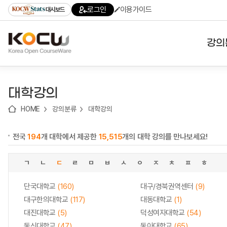
로
로
로
바
로그인
이용가이드
대시보드
가
가
가
로
기
기
기
가
(skip
기
to
강의
content)
대학
대학강의
기관
HOME
강의분류
대학강의
전공
전국
194
개 대학에서 제공한
15,515
개의 대학 강의를 만나보세요!
테마
ㄱ
ㄴ
ㄷ
ㄹ
ㅁ
ㅂ
ㅅ
ㅇ
ㅈ
ㅊ
ㅍ
ㅎ
단국대학교
(160)
대구/경북권역센터
(9)
대구한의대학교
(117)
대동대학교
(1)
대진대학교
(5)
덕성여자대학교
(54)
동신대학교
(47)
동아대학교
(65)