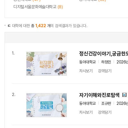
디지털서울문화예술대학교
(8)
ㄷ
대학에 대한
총
1,422
개
의 검색결과가 있습니다.
정신건강이야기,궁금한
1.
동아대학교
하정민
2026
차시보기
강의담기
자기이해와진로탐색
2.
동아대학교
조규판
2026
차시보기
강의담기