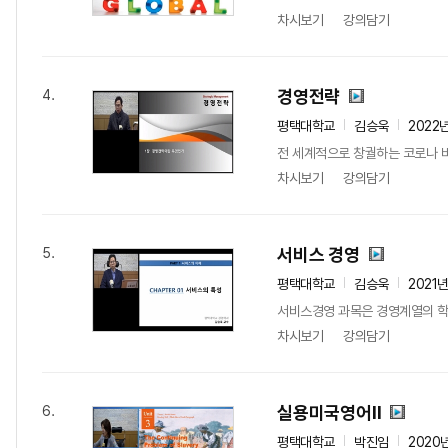
차시보기
강의담기
경영전략
4.
평택대학교
김승욱
2022
전 세계적으로 창궐하는 코로나 
차시보기
강의담기
서비스 경영
5.
평택대학교
김승욱
2021
서비스경영 과목은 경영계열의 학과
차시보기
강의담기
실용미국영어Ⅱ
6.
평택대학교
박진임
2020