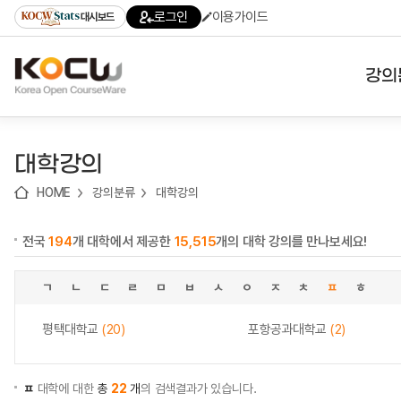
로
로
로
바
로그인
이용가이드
대시보드
가
가
가
로
기
기
기
가
(skip
기
to
강의
content)
대학
대학강의
기관
HOME
강의분류
대학강의
전공
전국
194
개 대학에서 제공한
15,515
개의 대학 강의를 만나보세요!
테마
ㄱ
ㄴ
ㄷ
ㄹ
ㅁ
ㅂ
ㅅ
ㅇ
ㅈ
ㅊ
ㅍ
ㅎ
평택대학교
(20)
포항공과대학교
(2)
ㅍ
대학에 대한
총
22
개
의 검색결과가 있습니다.