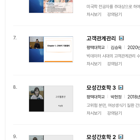
미국학 전공자를 주대상으로 하여 
차시보기
강의담기
고객관계관리
7.
평택대학교
김승욱
2020
빅데이터 시대의 고객관계관리 수업
차시보기
강의담기
모성간호학 3
8.
평택대학교
박현정
2018
고위험 분만, 여성생식기 질환 간
차시보기
강의담기
모성간호학 2
9.