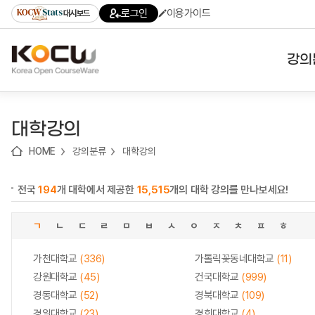
로
로
로
바
로그인
이용가이드
대시보드
가
가
가
로
기
기
기
가
(skip
기
to
강의
content)
대학
대학강의
기관
HOME
강의분류
대학강의
전공
전국
194
개 대학에서 제공한
15,515
개의 대학 강의를 만나보세요!
테마
ㄱ
ㄴ
ㄷ
ㄹ
ㅁ
ㅂ
ㅅ
ㅇ
ㅈ
ㅊ
ㅍ
ㅎ
가천대학교
(336)
가톨릭꽃동네대학교
(11)
강원대학교
(45)
건국대학교
(999)
경동대학교
(52)
경북대학교
(109)
경일대학교
(23)
경희대학교
(4)