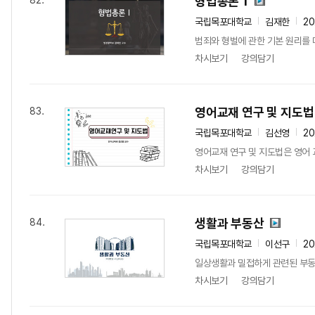
형법총론 1
82.
국립목포대학교
김재한
2
범죄와 형벌에 관한 기본 원리를 
차시보기
강의담기
영어교재 연구 및 지도법
83.
국립목포대학교
김선영
2
영어교재 연구 및 지도법은 영어 
차시보기
강의담기
생활과 부동산
84.
국립목포대학교
이선구
2
일상생활과 밀접하게 관련된 부동산
차시보기
강의담기