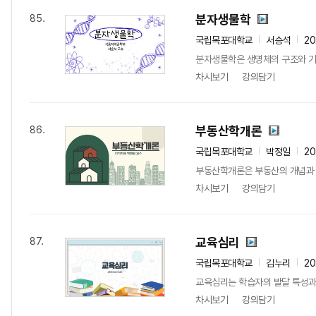
분자생물학
85.
국립목포대학교
서승석
2
분자생물학은 생명체의 구조와 기능
차시보기
강의담기
부동산학개론
86.
국립목포대학교
박정일
2
부동산학개론은 부동산의 개념과 특
차시보기
강의담기
교육심리
87.
국립목포대학교
김누리
2
교육심리는 학습자의 발달 특성과 학
차시보기
강의담기