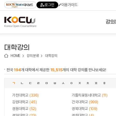
로
로
로
바
로그인
이용가이드
대시보드
가
가
가
로
기
기
기
가
(skip
기
to
강의
content)
대학
대학강의
기관
HOME
강의분류
대학강의
전공
전국
194
개 대학에서 제공한
15,515
개의 대학 강의를 만나보세요!
테마
ㄱ
ㄴ
ㄷ
ㄹ
ㅁ
ㅂ
ㅅ
ㅇ
ㅈ
ㅊ
ㅍ
ㅎ
가천대학교
(336)
가톨릭꽃동네대학교
(11)
강원대학교
(45)
건국대학교
(999)
경동대학교
(52)
경북대학교
(109)
경일대학교
(23)
경희대학교
(4)