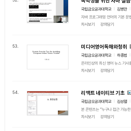
복학생을 위한 자바 실습
52.
국립금오공과대학교
김병만
자바 프로그래밍 언어의 기본 문법
차시보기
강의담기
미디어영어독해와청취
53.
국립금오공과대학교
하종범
온라인상의 최신 영어 뉴스 기사를
차시보기
강의담기
리액트 네이티브 기초
54.
국립금오공과대학교
김성렬
본 콘텐츠는 “누구나 접근 가능한 
차시보기
강의담기