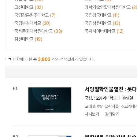
고신대학교
(32)
과학기술연합대학원대학교
(2
국립강릉원주대학교
(7)
국립경국대학교
(11)
국립부경대학교
(20)
국립창원대학교
(13)
국제문화대학원대학교
(33)
국제사이버대학교
(12)
김천대학교
(19)
ㄱ
대학에 대한
총
3,803
개
의 검색결과가 있습니다.
서양철학인물열전 : 못
51.
국립금오공과대학교
손영일
고대 최초의 철학자들, 소크라테
차시보기
강의담기