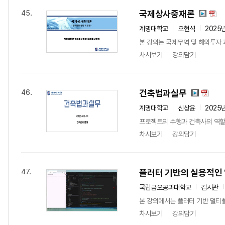
국제상사중재론
45.
계명대학교
오현석
2025
본 강의는 국제무역 및 해외투자 
차시보기
강의담기
건축법과실무
46.
계명대학교
신상윤
2025
프로젝트의 수행과 건축사의 역할(
차시보기
강의담기
플러터 기반의 실용적인 
47.
국립금오공과대학교
김시관
본 강의에서는 플러터 기반 멀티
차시보기
강의담기