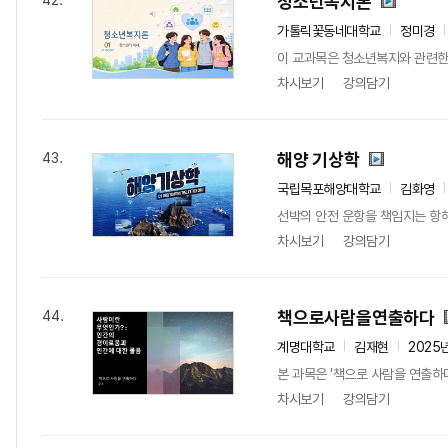
청소년복지론
42.
가톨릭꽃동네대학교
정미경
이 교과목은 청소년복지와 관련한
차시보기
강의담기
해양 기상학
43.
국립목포해양대학교
김화영
선박의 안전 운항을 책임지는 항해
차시보기
강의담기
책으로사람을연출하다
44.
계명대학교
김재현
2025
본 과목은 '책으로 사람을 연출하
차시보기
강의담기