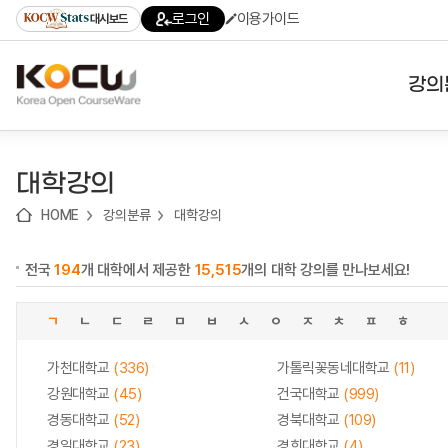
로
로
로
바
로그인
이용가이드
대시보드
가
가
가
로
기
기
기
가
(skip
기
to
강의
content)
대학
대학강의
기관
HOME
강의분류
대학강의
전공
전국
194
개 대학에서 제공한
15,515
개의 대학 강의를 만나보세요!
테마
ㄱ
ㄴ
ㄷ
ㄹ
ㅁ
ㅂ
ㅅ
ㅇ
ㅈ
ㅊ
ㅍ
ㅎ
가천대학교
(336)
가톨릭꽃동네대학교
(11)
강원대학교
(45)
건국대학교
(999)
경동대학교
(52)
경북대학교
(109)
경일대학교
(23)
경희대학교
(4)