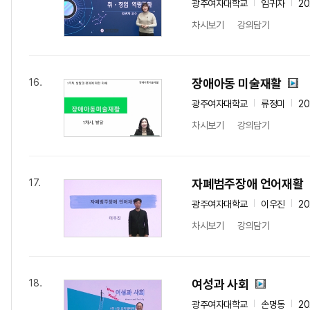
광주여자대학교
임귀자
20
차시보기
강의담기
장애아동 미술재활
16.
광주여자대학교
류정미
20
차시보기
강의담기
자폐범주장애 언어재활
17.
광주여자대학교
이우진
20
차시보기
강의담기
여성과 사회
18.
광주여자대학교
손명동
20