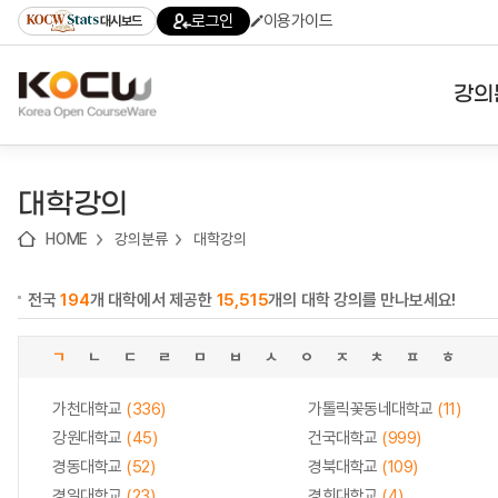
로
로
로
바
로그인
이용가이드
대시보드
가
가
가
로
기
기
기
가
(skip
기
to
강의
content)
대학
대학강의
기관
HOME
강의분류
대학강의
전공
전국
194
개 대학에서 제공한
15,515
개의 대학 강의를 만나보세요!
테마
ㄱ
ㄴ
ㄷ
ㄹ
ㅁ
ㅂ
ㅅ
ㅇ
ㅈ
ㅊ
ㅍ
ㅎ
가천대학교
(336)
가톨릭꽃동네대학교
(11)
강원대학교
(45)
건국대학교
(999)
경동대학교
(52)
경북대학교
(109)
경일대학교
(23)
경희대학교
(4)