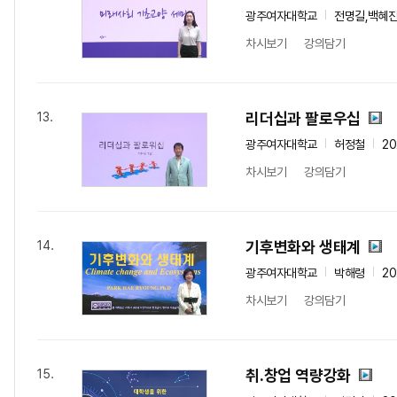
광주여자대학교
전명길,백혜진
차시보기
강의담기
리더십과 팔로우십
13.
광주여자대학교
허정철
2
차시보기
강의담기
기후변화와 생태계
14.
광주여자대학교
박해령
2
차시보기
강의담기
취.창업 역량강화
15.