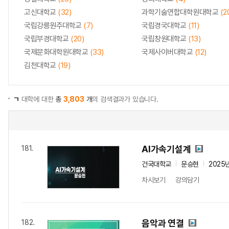
고신대학교
(32)
과학기술연합대학원대학교
(2
국립강릉원주대학교
(7)
국립경국대학교
(11)
국립부경대학교
(20)
국립창원대학교
(13)
국제문화대학원대학교
(33)
국제사이버대학교
(12)
김천대학교
(19)
ㄱ
대학에 대한
총
3,803
개
의 검색결과가 있습니다.
AI가속기설계
181.
건국대학교
문승현
2025
차시보기
강의담기
음악과 연결
182.