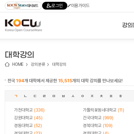
로
로
로
바
로그인
이용가이드
대시보드
가
가
가
로
기
기
기
가
(skip
기
to
강의
content)
대학
대학강의
기관
HOME
강의분류
대학강의
전공
전국
194
개 대학에서 제공한
15,515
개의 대학 강의를 만나보세요!
테마
ㄱ
ㄴ
ㄷ
ㄹ
ㅁ
ㅂ
ㅅ
ㅇ
ㅈ
ㅊ
ㅍ
ㅎ
가천대학교
(336)
가톨릭꽃동네대학교
(11)
강원대학교
(45)
건국대학교
(999)
경동대학교
(52)
경북대학교
(109)
경일대학교
(23)
경희대학교
(4)