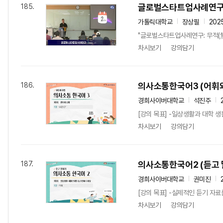
글로벌스타트업사례연
185.
가톨릭대학교
장상필
202
"글로벌스타트업사례연구: 무적(無敵)의
차시보기
강의담기
의사소통한국어3 (어휘와
186.
경희사이버대학교
석진주
[강의 목표] -일상생활과 대학 생
차시보기
강의담기
의사소통한국어2 (듣고 
187.
경희사이버대학교
권미진
[강의 목표] -실제적인 듣기 자료
차시보기
강의담기