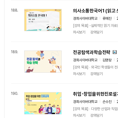
의사소통한국어1 (읽고 
188.
경희사이버대학교
류예진
[강의 목표] -실제적인 읽기 자료
차시보기
강의담기
전공탐색과학습전략
189.
경희사이버대학교
김명랑
[강의 목표] ∙ 외국인 학생들이 
차시보기
강의담기
취업･창업을위한진로설
190.
경희사이버대학교
손수진
[강의 목표] ∙ 다양한 산업과 직
차시보기
강의담기