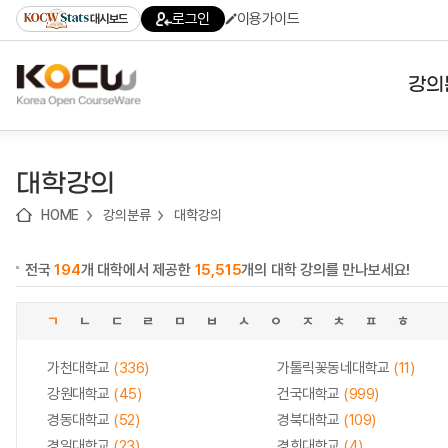
로
로
로
바
로그인
이용가이드
대시보드
가
가
가
로
기
기
기
가
(skip
기
to
강의
content)
대학
대학강의
기관
HOME
강의분류
대학강의
전공
전국
194
개 대학에서 제공한
15,515
개의 대학 강의를 만나보세요!
테마
ㄱ
ㄴ
ㄷ
ㄹ
ㅁ
ㅂ
ㅅ
ㅇ
ㅈ
ㅊ
ㅍ
ㅎ
가천대학교
(336)
가톨릭꽃동네대학교
(11)
강원대학교
(45)
건국대학교
(999)
경동대학교
(52)
경북대학교
(109)
경일대학교
(23)
경희대학교
(4)