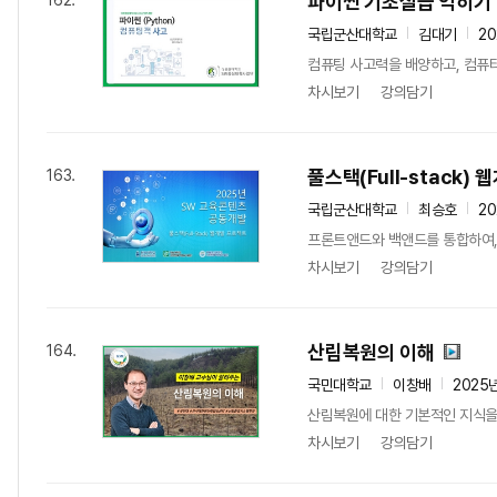
파이썬 기초실습 익히기
162.
국립군산대학교
김대기
2
컴퓨팅 사고력을 배양하고, 컴퓨
차시보기
강의담기
풀스택(Full-stack)
163.
국립군산대학교
최승호
2
프론트앤드와 백앤드를 통합하여,
차시보기
강의담기
산림복원의 이해
164.
국민대학교
이창배
2025
산림복원에 대한 기본적인 지식을 바
차시보기
강의담기