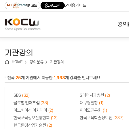
로
로
로
바
로그인
이용가이드
대시보드
가
가
가
로
기
기
기
가
(skip
기
to
강의
content)
대학
기관강의
기관
HOME
강의분류
기관강의
전공
전국
25
개 기관에서 제공한
1,968
개 강의를 만나보세요!
테마
SBS
(32)
S리더치과병원
(2)
글로벌 인재포럼
(38)
대구경찰청
(1)
이노베이션 아카데미
(2)
이어도연구회
(1)
한국교육정보진흥협회
(13)
한국교육학술정보원
(337)
한국환경산업기술원
(2)