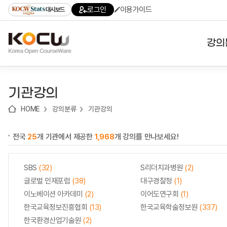
로
로
로
바
로그인
이용가이드
대시보드
가
가
가
로
기
기
기
가
(skip
기
to
강의
content)
대학
기관강의
기관
HOME
강의분류
기관강의
전공
전국
25
개 기관에서 제공한
1,968
개 강의를 만나보세요!
테마
SBS
(32)
S리더치과병원
(2)
글로벌 인재포럼
(38)
대구경찰청
(1)
이노베이션 아카데미
(2)
이어도연구회
(1)
한국교육정보진흥협회
(13)
한국교육학술정보원
(337)
한국환경산업기술원
(2)