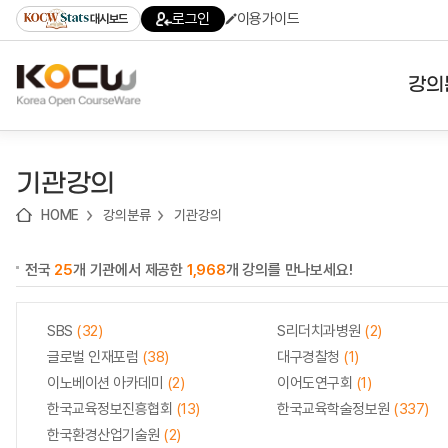
로
로
로
바
로그인
이용가이드
대시보드
가
가
가
로
기
기
기
가
(skip
기
to
강의
content)
대학
기관강의
기관
HOME
강의분류
기관강의
전공
전국
25
개 기관에서 제공한
1,968
개 강의를 만나보세요!
테마
SBS
(32)
S리더치과병원
(2)
글로벌 인재포럼
(38)
대구경찰청
(1)
이노베이션 아카데미
(2)
이어도연구회
(1)
한국교육정보진흥협회
(13)
한국교육학술정보원
(337)
한국환경산업기술원
(2)