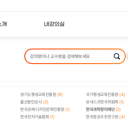
소개
내강의실
?
강의리스트
수강확인증강의
사용자의견
내강의클립
경기도평생교육진흥원
(8)
국가평생교육진흥원
(4)
울산항만공사
(3)
유네스코한국위원회
(1)
한국공예·디자인문화진흥원
(1)
한국과학창의재단
(2)
한국전자기술협회
(1)
한국항공우주연구원
(4)