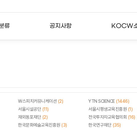
분류
공지사항
KOCW
강의
공지사항
KOCW란
강의
뉴스레터
활용안내
분야
주요통계현황
발자취
강의
서비스도움말
고객센터
W스피치커뮤니케이션
(2)
YTN SCIENCE
(1446)
서울시설공단
(11)
서울시평생교육진흥원
(1)
재외동포재단
(2)
전국투자자교육협의회
(16)
한국문화예술교육진흥원
(3)
한국연구재단
(35)