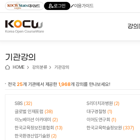
로
로
로
바
로그인
이용가이드
대시보드
가
가
가
로
기
기
기
가
(skip
기
to
강의
content)
대학
기관강의
기관
HOME
강의분류
기관강의
전공
전국
25
개 기관에서 제공한
1,968
개 강의를 만나보세요!
테마
SBS
(32)
S리더치과병원
(2)
글로벌 인재포럼
(38)
대구경찰청
(1)
이노베이션 아카데미
(2)
이어도연구회
(1)
한국교육정보진흥협회
(13)
한국교육학술정보원
(337)
한국환경산업기술원
(2)