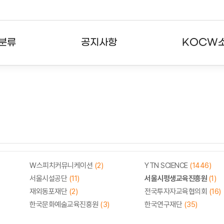
분류
공지사항
KOCW
강의
공지사항
KOCW란
강의
뉴스레터
활용안내
분야
주요통계현황
발자취
강의
서비스도움말
고객센터
W스피치커뮤니케이션
(2)
YTN SCIENCE
(1446)
서울시설공단
(11)
서울시평생교육진흥원
(1)
재외동포재단
(2)
전국투자자교육협의회
(16)
한국문화예술교육진흥원
(3)
한국연구재단
(35)