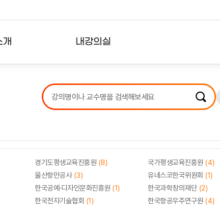
소개
내강의실
?
강의리스트
수강확인증강의
사용자의견
내강의클립
경기도평생교육진흥원
(8)
국가평생교육진흥원
(4)
울산항만공사
(3)
유네스코한국위원회
(1)
한국공예·디자인문화진흥원
(1)
한국과학창의재단
(2)
한국전자기술협회
(1)
한국항공우주연구원
(4)