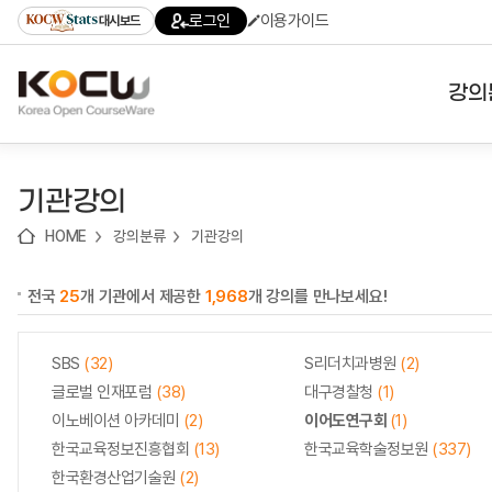
로
로
로
바
로그인
이용가이드
대시보드
가
가
가
로
기
기
기
가
(skip
기
to
강의
content)
대학
기관강의
기관
HOME
강의분류
기관강의
전공
전국
25
개 기관에서 제공한
1,968
개 강의를 만나보세요!
테마
SBS
(32)
S리더치과병원
(2)
글로벌 인재포럼
(38)
대구경찰청
(1)
이노베이션 아카데미
(2)
이어도연구회
(1)
한국교육정보진흥협회
(13)
한국교육학술정보원
(337)
한국환경산업기술원
(2)