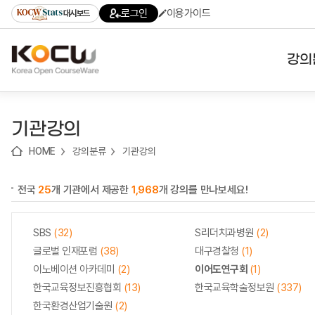
로
로
로
바
로그인
이용가이드
대시보드
가
가
가
로
기
기
기
가
(skip
기
to
강의
content)
대학
기관강의
기관
HOME
강의분류
기관강의
전공
전국
25
개 기관에서 제공한
1,968
개 강의를 만나보세요!
테마
SBS
(32)
S리더치과병원
(2)
글로벌 인재포럼
(38)
대구경찰청
(1)
이노베이션 아카데미
(2)
이어도연구회
(1)
한국교육정보진흥협회
(13)
한국교육학술정보원
(337)
한국환경산업기술원
(2)