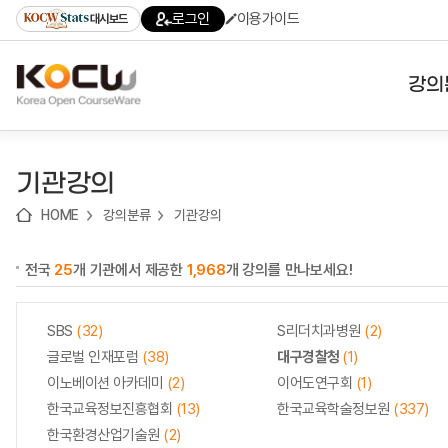
로
로
로
바
로그인
이용가이드
대시보드
가
가
가
로
기
기
기
가
(skip
기
to
강의
content)
대학
기관강의
기관
HOME
강의분류
기관강의
전공
전국
25
개 기관에서 제공한
1,968
개 강의를 만나보세요!
테마
SBS
(32)
S리더치과병원
(2)
글로벌 인재포럼
(38)
대구경찰청
(1)
이노베이션 아카데미
(2)
이어도연구회
(1)
한국교육정보진흥협회
(13)
한국교육학술정보원
(337)
한국환경산업기술원
(2)