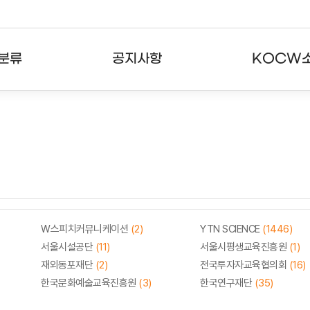
분류
공지사항
KOCW
강의
공지사항
KOCW란
강의
뉴스레터
활용안내
분야
주요통계현황
발자취
강의
서비스도움말
고객센터
W스피치커뮤니케이션
(2)
YTN SCIENCE
(1446)
서울시설공단
(11)
서울시평생교육진흥원
(1)
재외동포재단
(2)
전국투자자교육협의회
(16)
한국문화예술교육진흥원
(3)
한국연구재단
(35)