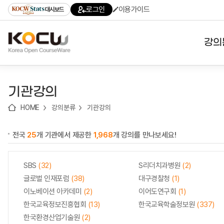
로
로
로
바
로그인
이용가이드
대시보드
가
가
가
로
기
기
기
가
(skip
기
to
강의
content)
대학
기관강의
기관
HOME
강의분류
기관강의
전공
전국
25
개 기관에서 제공한
1,968
개 강의를 만나보세요!
테마
SBS
(32)
S리더치과병원
(2)
글로벌 인재포럼
(38)
대구경찰청
(1)
이노베이션 아카데미
(2)
이어도연구회
(1)
한국교육정보진흥협회
(13)
한국교육학술정보원
(337)
한국환경산업기술원
(2)