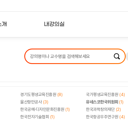
소개
내강의실
?
강의리스트
수강확인증강의
사용자의견
내강의클립
경기도평생교육진흥원
(8)
국가평생교육진흥원
(4)
울산항만공사
(3)
유네스코한국위원회
(1)
한국공예·디자인문화진흥원
(1)
한국과학창의재단
(2)
한국전자기술협회
(1)
한국항공우주연구원
(4)