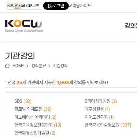
로
로
로
바
로그인
이용가이드
대시보드
가
가
가
로
기
기
기
가
(skip
기
to
강의
content)
대학
기관강의
기관
HOME
강의분류
기관강의
전공
전국
25
개 기관에서 제공한
1,968
개 강의를 만나보세요!
테마
SBS
(32)
S리더치과병원
(2)
글로벌 인재포럼
(38)
대구경찰청
(1)
이노베이션 아카데미
(2)
이어도연구회
(1)
한국교육정보진흥협회
(13)
한국교육학술정보원
(337)
한국환경산업기술원
(2)