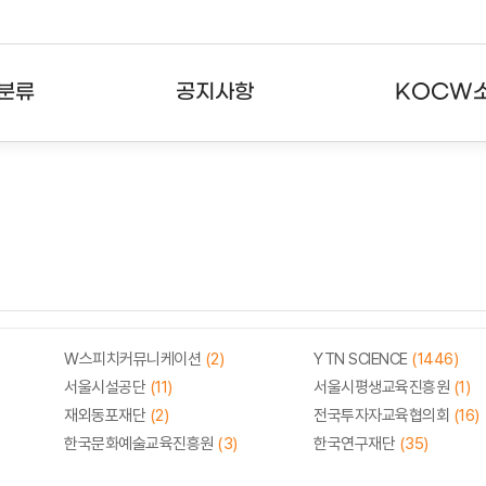
분류
공지사항
KOCW
강의
공지사항
KOCW란
강의
뉴스레터
활용안내
분야
주요통계현황
발자취
강의
서비스도움말
고객센터
W스피치커뮤니케이션
(2)
YTN SCIENCE
(1446)
서울시설공단
(11)
서울시평생교육진흥원
(1)
재외동포재단
(2)
전국투자자교육협의회
(16)
한국문화예술교육진흥원
(3)
한국연구재단
(35)