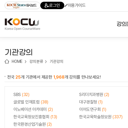
로
로
로
바
로그인
이용가이드
대시보드
가
가
가
로
기
기
기
가
(skip
기
to
강의
content)
대학
기관강의
기관
HOME
강의분류
기관강의
전공
전국
25
개 기관에서 제공한
1,968
개 강의를 만나보세요!
테마
SBS
(32)
S리더치과병원
(2)
글로벌 인재포럼
(38)
대구경찰청
(1)
이노베이션 아카데미
(2)
이어도연구회
(1)
한국교육정보진흥협회
(13)
한국교육학술정보원
(337)
한국환경산업기술원
(2)