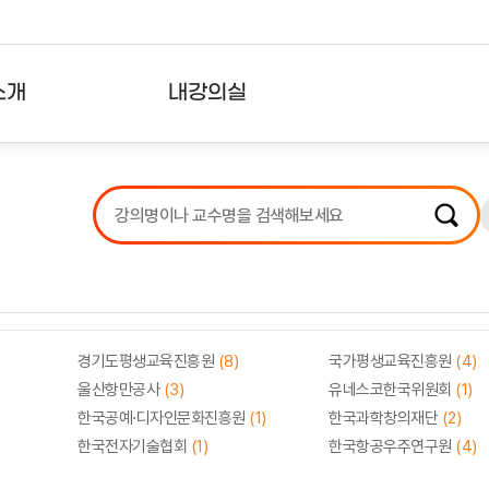
소개
내강의실
?
강의리스트
수강확인증강의
사용자의견
내강의클립
경기도평생교육진흥원
(8)
국가평생교육진흥원
(4)
울산항만공사
(3)
유네스코한국위원회
(1)
한국공예·디자인문화진흥원
(1)
한국과학창의재단
(2)
한국전자기술협회
(1)
한국항공우주연구원
(4)