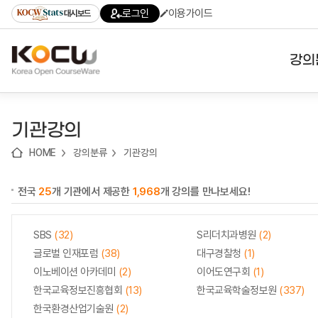
로
로
로
바
로그인
이용가이드
대시보드
가
가
가
로
기
기
기
가
(skip
기
to
강의
content)
대학
기관강의
기관
HOME
강의분류
기관강의
전공
전국
25
개 기관에서 제공한
1,968
개 강의를 만나보세요!
테마
SBS
(32)
S리더치과병원
(2)
글로벌 인재포럼
(38)
대구경찰청
(1)
이노베이션 아카데미
(2)
이어도연구회
(1)
한국교육정보진흥협회
(13)
한국교육학술정보원
(337)
한국환경산업기술원
(2)