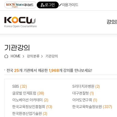
로
로
로
바
로그인
이용가이드
대시보드
가
가
가
로
기
기
기
가
(skip
기
to
강의
content)
대학
기관강의
기관
HOME
강의분류
기관강의
전공
전국
25
개 기관에서 제공한
1,968
개 강의를 만나보세요!
테마
SBS
(32)
S리더치과병원
(2)
글로벌 인재포럼
(38)
대구경찰청
(1)
이노베이션 아카데미
(2)
이어도연구회
(1)
한국교육정보진흥협회
(13)
한국교육학술정보원
(337)
한국환경산업기술원
(2)