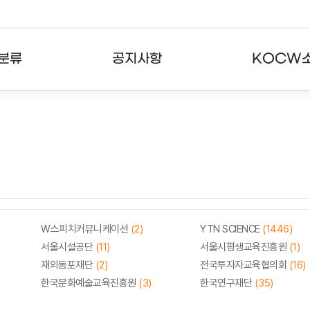
분류
공지사항
KOCW
강의
공지사항
KOCW란
강의
뉴스레터
활용안내
분야
주요통계현황
발자취
강의
서비스도움말
고객센터
W스피치커뮤니케이션
(2)
YTN SCIENCE
(1446)
서울시설공단
(11)
서울시평생교육진흥원
(1)
재외동포재단
(2)
전국투자자교육협의회
(16)
한국문화예술교육진흥원
(3)
한국연구재단
(35)