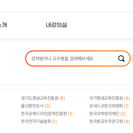
소개
내강의실
?
강의리스트
수강확인증강의
사용자의견
내강의클립
경기도평생교육진흥원
(8)
국가평생교육진흥원
(4)
울산항만공사
(3)
유네스코한국위원회
(1)
한국공예·디자인문화진흥원
(1)
한국과학창의재단
(2)
한국전자기술협회
(1)
한국항공우주연구원
(4)