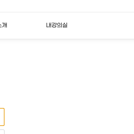
소개
내강의실
?
강의리스트
수강확인증강의
사용자의견
내강의클립