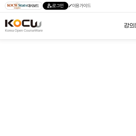
로
로
로
바
로그인
이용가이드
대시보드
가
가
가
로
기
기
기
가
(skip
기
to
강의
content)
대학
기관
전공
테마