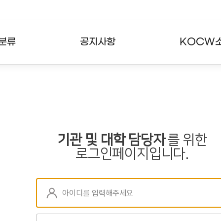
분류
공지사항
KOCW
강의
공지사항
KOCW란
강의
뉴스레터
활용안내
분야
주요통계현황
발자취
기관 및 대학 담당자
를 위한
강의
서비스도움말
로그인페이지입니다.
고객센터