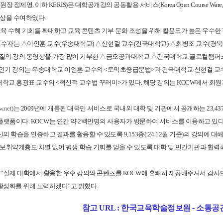
 정제영, 이하 KERIS)은 대학공개강의 공동활용 서비스(Korea Open Course W
상을 수여하였다.
생교육 수혜 기회를 확대하고 교육 콘텐츠 기부 문화 조성을 위해 활용도가 높은 우수한
교수자는 △이인훈 교수(우송대학교) △신현걸 교수(건국대학교) △최병조 교수(경
 고품질의 강의 동영상을 가장 많이 기부한 △금오공과대학교 △건국대학교 글로컬캠퍼
 인기 강의는 우송대학교 이인훈 교수의 <토익초중급문법>과 건국대학교 신현걸 교수의
대학교 홍광표 교수의 <혁신적 교수법 꾸러미>가 있다. 해당 강의는 KOCW에서 회원
w.net)는
2009년에 개통된 대국민 서비스로 국내외 대학 및 기관에서 공개하는 23,43
플랫폼이다. KOCW는 연간 약 2백만명의 사용자가 방문하여 서비스를 이용하고 있다
신의 학습을 인증하고 결과를 활용할 수 있도록 9,153종(’24.12월 기준)의 강의
정보취약계층도 차별 없이 평생 학습 기회를 얻을 수 있도록 대학 및 민간기관과 협력해 자
장은 “실제 대학에서 활용한 우수 강의와 콘텐츠를 KOCW에 흔쾌히 제공해주셔서 감
 활성화를 위해 노력하겠다”고 밝혔다.
참
고 URL :
한국교육학술정보원 - 소통공간 