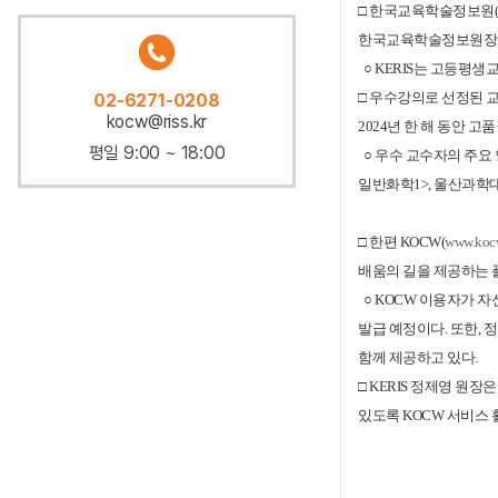
□ 한국교육학술정보원(원장
한국교육학술정보원장
○ KERIS는 고등평
□ 우수강의로 선정된 
02-6271-0208
kocw@riss.kr
2024년 한 해 동안
평일 9:00 ~ 18:00
○ 우수 교수자의 주요
일반화학1>, 울산과학
□
한편 KOCW(
www.koc
배움의 길을 제공하는 
○ KOCW 이용자가 자
발급 예정이다. 또한, 
함께 제공하고 있다.
□
KERIS 정제영 원
있도록 KOCW 서비스