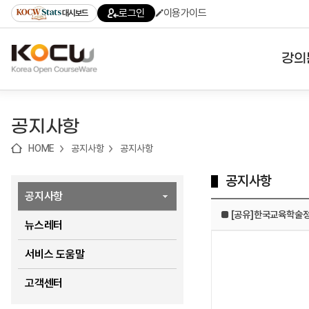
로
로
로
바
로그인
이용가이드
대시보드
가
가
가
로
기
기
기
가
(skip
기
to
강의
content)
대학
공지사항
기관
HOME
공지사항
공지사항
전공
공지사항
테마
공지사항
■ [공유]한국교육학술정
뉴스레터
서비스 도움말
고객센터