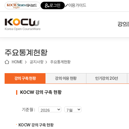
로
로
로
바
로그인
이용가이드
대시보드
가
가
가
로
기
기
기
가
(skip
기
to
강의
content)
대학
주요통계현황
기관
HOME
공지사항
주요통계현황
전공
강의 구축 현황
강의 이용 현황
인기강의 20선
테마
KOCW 강의 구축 현황
기준월 :
KOCW 강의 구축 현황