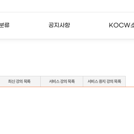
분류
공지사항
KOCW
강의
공지사항
KOCW란
강의
뉴스레터
활용안내
분야
주요통계현황
발자취
최신 강의 목록
서비스 강의 목록
서비스 중지 강의 목록
강의
서비스도움말
고객센터