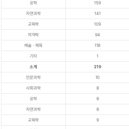
공학
159
자연과학
141
교육학
109
의약학
94
예술ㆍ체육
118
기타
1
소계
219
인문과학
10
사회과학
8
공학
8
자연과학
8
교육학
9