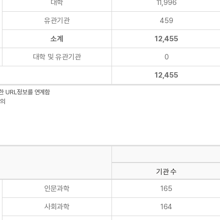
대학
11,996
유관기관
459
소계
12,455
대학 및 유관기관
0
12,455
대한 URL정보를 연계함
강의
기관 수
인문과학
165
사회과학
164