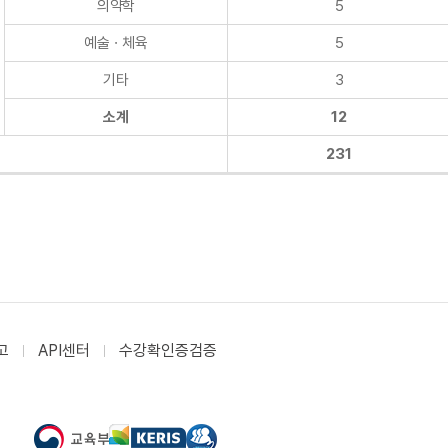
의약학
5
예술ㆍ체육
5
기타
3
소계
12
231
고
API센터
수강확인증검증