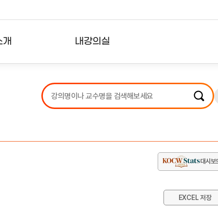
소개
내강의실
?
강의리스트
수강확인증강의
사용자의견
내강의클립
대시보
EXCEL 저장