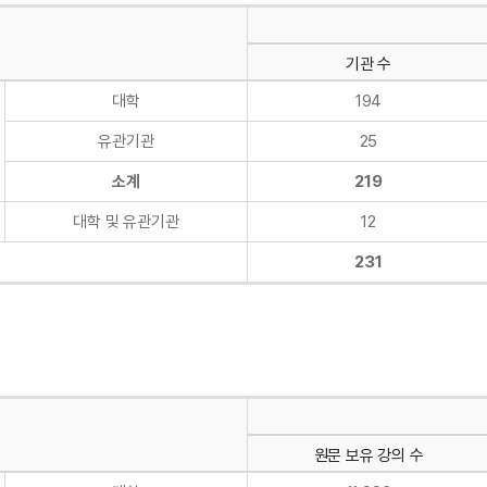
기관 수
대학
194
유관기관
25
소계
219
대학 및 유관기관
12
231
의
원문 보유 강의 수